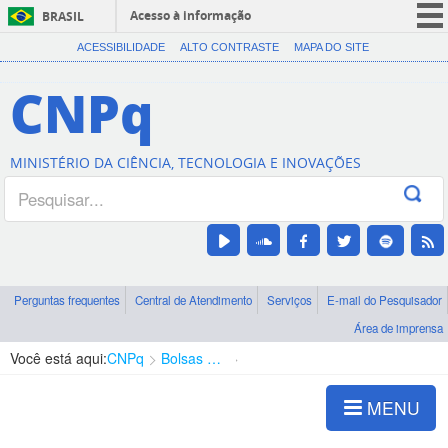
Acesso à informação
BRASIL
CORONAVÍRUS (COVID-19)
ACESSIBILIDADE
ALTO CONTRASTE
MAPA DO SITE
Participe
CNPq
Serviços
Legislação
MINISTÉRIO DA CIÊNCIA, TECNOLOGIA E INOVAÇÕES
Canais
Perguntas frequentes
Central de Atendimento
Serviços
E-mail do Pesquisador
Área de imprensa
Você está aqui:
CNPq
Bolsas e Auxílios Vigentes
Projetos de Pesquisa
MENU