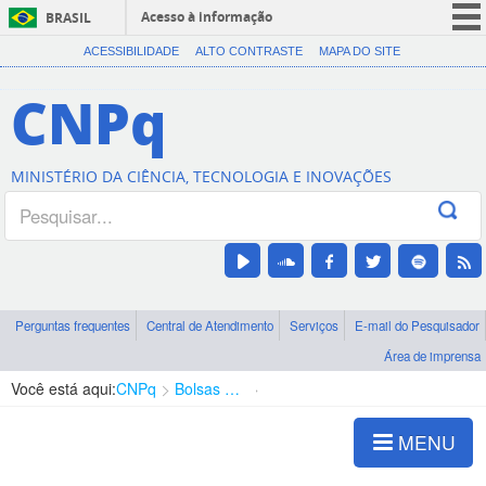
Acesso à informação
BRASIL
CORONAVÍRUS (COVID-19)
ACESSIBILIDADE
ALTO CONTRASTE
MAPA DO SITE
Participe
CNPq
Serviços
Legislação
MINISTÉRIO DA CIÊNCIA, TECNOLOGIA E INOVAÇÕES
Canais
Perguntas frequentes
Central de Atendimento
Serviços
E-mail do Pesquisador
Área de imprensa
Você está aqui:
CNPq
Bolsas e Auxílios Vigentes
Projetos de Pesquisa
MENU