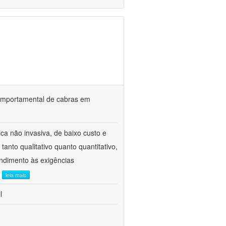
o comportamental de cabras em
ca não invasiva, de baixo custo e
tanto qualitativo quanto quantitativo,
ndimento às exigências
.
leia mais
l