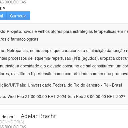
AS BIOLÓGICAS
gia
il
Currículo
 do Projeto:
novos e velhos atores para estratégias terapêuticas em nef
ares e farmacológicas
mo:
Nefropatias, nome amplo que caracteriza a diminuição da função r
ntes processos de isquemia-reperfusão (I/R) (agudos), uropatia obstrut
nutrição, a obesidade e o elevado consumo de sal constituírem um con
tares, elas têm a hipertensão como comorbidade comum que promov
uição/UF/País:
Universidade Federal do Rio de Janeiro - RJ - Brasil
cia:
Wed Feb 21 00:00:00 BRT 2024-Sun Feb 28 00:00:00 BRT 2027
Adelar Bracht
DENADOR(A)
AS BIOLÓGICAS