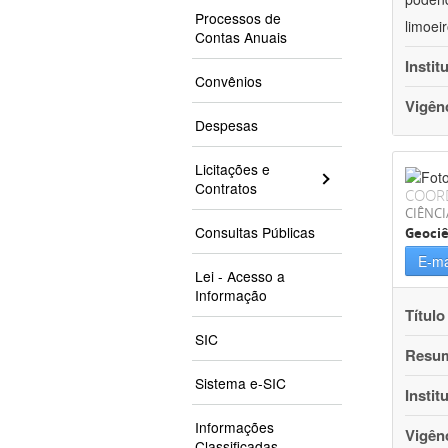
Processos de
limoei
Contas Anuais
Instit
Convênios
Vigên
Despesas
Licitações e
Contratos
COOR
CIÊNCI
Consultas Públicas
Geociê
E-ma
Lei - Acesso a
Informação
Título
SIC
Resu
Sistema e-SIC
Instit
Informações
Vigên
Classificadas