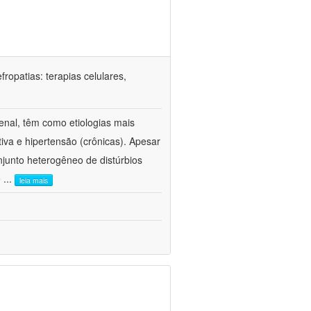
ropatias: terapias celulares,
enal, têm como etiologias mais
iva e hipertensão (crônicas). Apesar
junto heterogêneo de distúrbios
e
...
leia mais