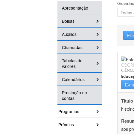
Grandes
Apresentação
Bolsas
Auxílios
Filt
Chamadas
Tabelas de
COOR
valores
CIÊNC
Educa
Calendários
E-ma
Prestação de
contas
Título
históri
Programas
Resu
Prêmios
aos pr