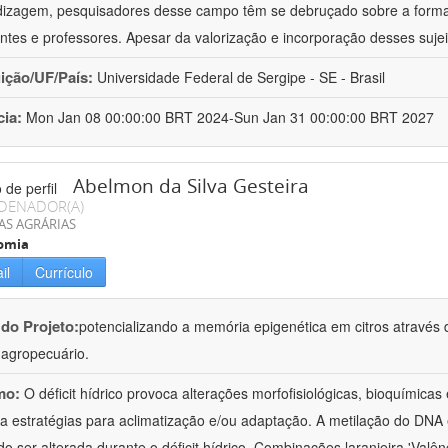
izagem, pesquisadores desse campo têm se debruçado sobre a formaç
ntes e professores. Apesar da valorização e incorporação desses sujei
uição/UF/País:
Universidade Federal de Sergipe - SE - Brasil
cia:
Mon Jan 08 00:00:00 BRT 2024-Sun Jan 31 00:00:00 BRT 2027
Abelmon da Silva Gesteira
DENADOR(A)
AS AGRÁRIAS
omia
il
Currículo
 do Projeto:
potencializando a memória epigenética em citros através d
o agropecuário.
mo:
O déficit hídrico provoca alterações morfofisiológicas, bioquímica
 a estratégias para aclimatização e/ou adaptação. A metilação do DNA 
o ser alterada durante o déficit hídrico. Combinações laranjeira 'Valên