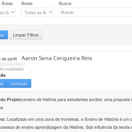
 Áreas
Áreas
Busca
rar
Limpar Filtros
Aaron Sena Cerqueira Reis
DENADOR(A)
IAS HUMANAS
ção
il
Currículo
 do Projeto:
ensino de história para estudantes surdos: uma proposta i
ca
mo:
Localizado em uma zona de fronteiras, o Ensino de História é um
ocessos de ensino-aprendizagem da História. Sob influência da teoria d