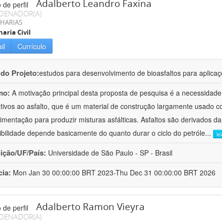
Adalberto Leandro Faxina
DENADOR(A)
HARIAS
aria Civil
il
Currículo
 do Projeto:
estudos para desenvolvimento de bioasfaltos para aplic
mo:
A motivação principal desta proposta de pesquisa é a necessidade
ativos ao asfalto, que é um material de construção largamente usado 
imentação para produzir misturas asfálticas. Asfaltos são derivados da
ibilidade depende basicamente do quanto durar o ciclo do petróle
...
le
uição/UF/País:
Universidade de São Paulo - SP - Brasil
cia:
Mon Jan 30 00:00:00 BRT 2023-Thu Dec 31 00:00:00 BRT 2026
Adalberto Ramon Vieyra
DENADOR(A)