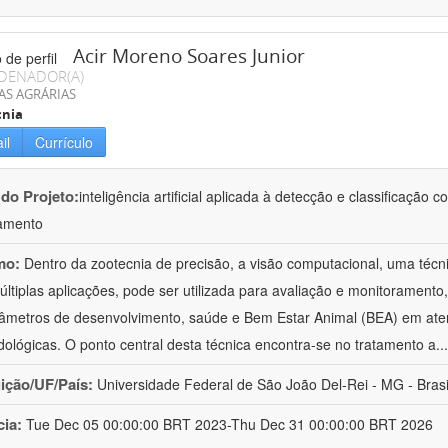
Acir Moreno Soares Junior
DENADOR(A)
AS AGRÁRIAS
cnia
il
Currículo
 do Projeto:
inteligência artificial aplicada à detecção e classificaçã
amento
mo:
Dentro da zootecnia de precisão, a visão computacional, uma técni
ltiplas aplicações, pode ser utilizada para avaliação e monitoramento, 
âmetros de desenvolvimento, saúde e Bem Estar Animal (BEA) em ate
ológicas. O ponto central desta técnica encontra-se no tratamento a
..
uição/UF/País:
Universidade Federal de São João Del-Rei - MG - Brasi
cia:
Tue Dec 05 00:00:00 BRT 2023-Thu Dec 31 00:00:00 BRT 2026