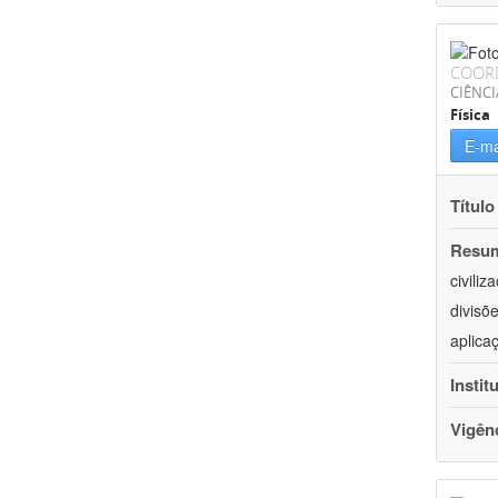
COOR
CIÊNCI
Física
E-ma
Título
Resu
civili
divisõ
aplica
Instit
Vigên