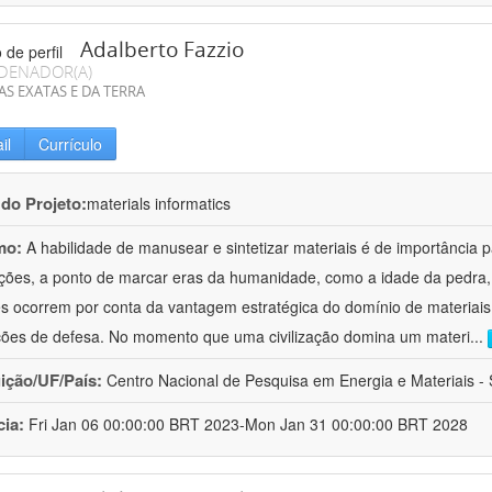
Adalberto Fazzio
DENADOR(A)
AS EXATAS E DA TERRA
il
Currículo
 do Projeto:
materials informatics
mo:
A habilidade de manusear e sintetizar materiais é de importância 
zações, a ponto de marcar eras da humanidade, como a idade da pedra, 
es ocorrem por conta da vantagem estratégica do domínio de materiais,
ções de defesa. No momento que uma civilização domina um materi
...
uição/UF/País:
Centro Nacional de Pesquisa em Energia e Materiais - S
cia:
Fri Jan 06 00:00:00 BRT 2023-Mon Jan 31 00:00:00 BRT 2028