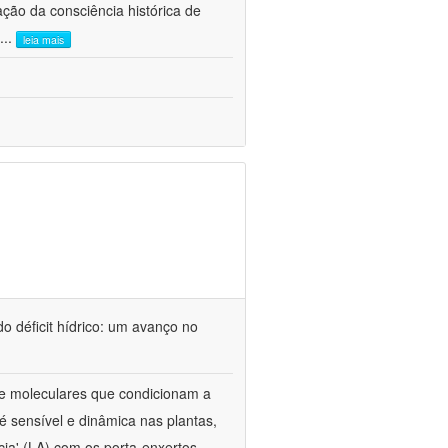
ão da consciência histórica de
...
leia mais
o déficit hídrico: um avanço no
s e moleculares que condicionam a
é sensível e dinâmica nas plantas,
cia' (LA) com os porta-enxertos