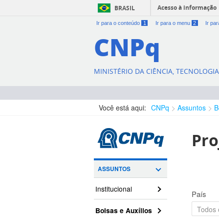
Acesso à informação
BRASIL
Ir para o conteúdo
1
Ir para o menu
2
Ir pa
CNPq
MINISTÉRIO DA CIÊNCIA, TECNOLOGI
Você está aqui:
CNPq
Assuntos
B
Pro
ASSUNTOS
Institucional
País
Bolsas e Auxílios