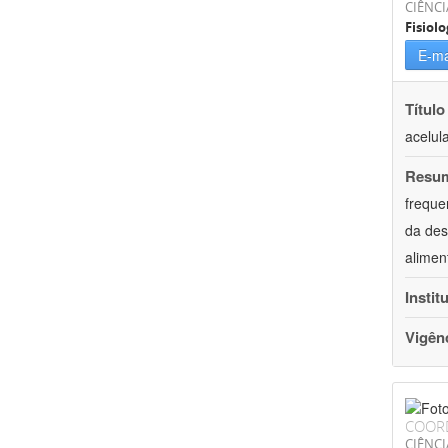
CIÊNCI
Fisiolo
E-ma
Título
acelul
Resu
freque
da des
alimen
Instit
Vigên
COOR
CIÊNCI