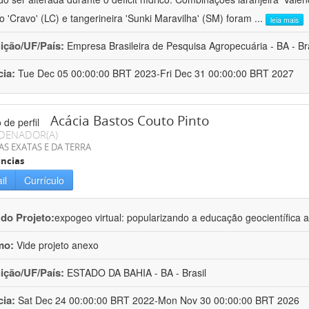
ro 'Cravo' (LC) e tangerineira 'Sunki Maravilha' (SM) foram
...
leia mais
uição/UF/País:
Empresa Brasileira de Pesquisa Agropecuária - BA - Bra
cia:
Tue Dec 05 00:00:00 BRT 2023-Fri Dec 31 00:00:00 BRT 2027
Acácia Bastos Couto Pinto
DENADOR(A)
AS EXATAS E DA TERRA
ncias
il
Currículo
 do Projeto:
expogeo virtual: popularizando a educação geocientífica a
mo:
Vide projeto anexo
uição/UF/País:
ESTADO DA BAHIA - BA - Brasil
cia:
Sat Dec 24 00:00:00 BRT 2022-Mon Nov 30 00:00:00 BRT 2026