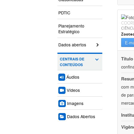
PDTIC
COOR
Planejamento
CIÊNCI
Estratégico
Zoote
E-ma
Dados abertos
Título
CENTRAIS DE
CONTEÚDOS
confin
Áudios
Resu
com mú
Vídeos
de par
mercad
Imagens
Instit
Dados Abertos
Vigên