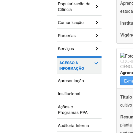
Aprend
Popularização da
Ciência
estuda
Comunicação
Instit
Vigên
Parcerias
Serviços
COOR
ACESSO À
CIÊNCI
INFORMAÇÃO
Agron
Apresentação
E-ma
Institucional
Título
cultiv
Ações e
Programas PPA
Resu
planta
Auditoria Interna
podend