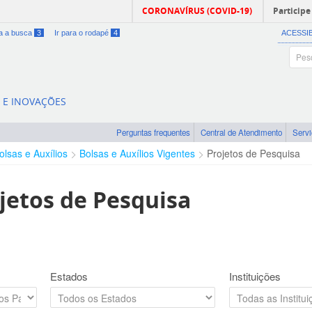
CORONAVÍRUS (COVID-19)
Participe
ra a busca
3
Ir para o rodapé
4
ACESSI
A E INOVAÇÕES
Perguntas frequentes
Central de Atendimento
Serv
olsas e Auxílios
Bolsas e Auxílios Vigentes
Projetos de Pesquisa
jetos de Pesquisa
Estados
Instituições