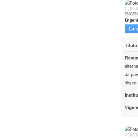
COOR
ENGEN
Engenh
E-ma
Título
Resu
altern
da pav
dispon
Instit
Vigên
COOR