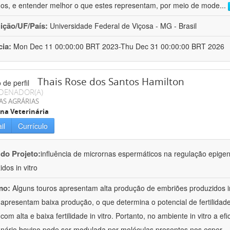
os, e entender melhor o que estes representam, por meio de mode
...
uição/UF/País:
Universidade Federal de Viçosa - MG - Brasil
cia:
Mon Dec 11 00:00:00 BRT 2023-Thu Dec 31 00:00:00 BRT 2026
Thais Rose dos Santos Hamilton
DENADOR(A)
AS AGRÁRIAS
na Veterinária
il
Currículo
 do Projeto:
influência de micrornas espermáticos na regulação epige
dos in vitro
mo:
Alguns touros apresentam alta produção de embriões produzidos in
 apresentam baixa produção, o que determina o potencial de fertilid
com alta e baixa fertilidade in vitro. Portanto, no ambiente in vitro a e
nário bovino pode ser modulada por moléculas presentes nos esper
...