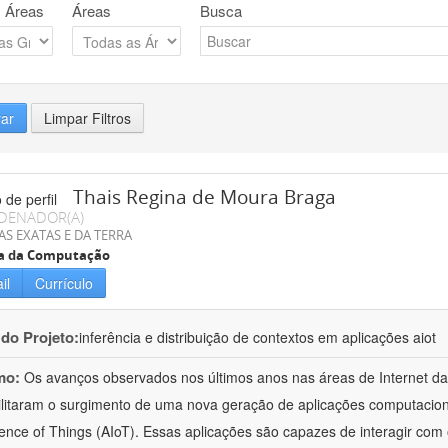
 Áreas
Áreas
Busca
rar
Limpar Filtros
Thais Regina de Moura Braga
DENADOR(A)
AS EXATAS E DA TERRA
ia da Computação
il
Currículo
 do Projeto:
inferência e distribuição de contextos em aplicações aiot
mo:
Os avanços observados nos últimos anos nas áreas de Internet das C
ilitaram o surgimento de uma nova geração de aplicações computaciona
igence of Things (AIoT). Essas aplicações são capazes de interagir com