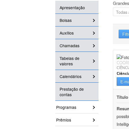
Grandes
Apresentação
Bolsas
Auxílios
Filt
Chamadas
Tabelas de
COOR
valores
CIÊNCI
Ciênc
Calendários
E-ma
Prestação de
contas
Título
Programas
Resu
possib
Prêmios
Intell