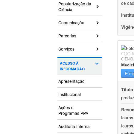
de dad
Popularização da
Ciência
Instit
Comunicação
Vigên
Parcerias
Serviços
COOR
CIÊNCI
ACESSO À
Medici
INFORMAÇÃO
E-ma
Apresentação
Título
Institucional
produzi
Ações e
Resu
Programas PPA
touros
touros 
Auditoria Interna
embrio