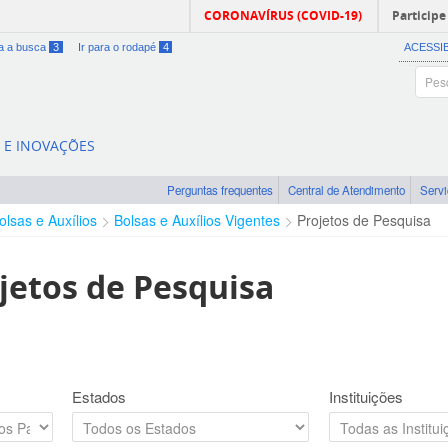
CORONAVÍRUS (COVID-19)
Participe
ra a busca
3
Ir para o rodapé
4
ACESSI
A E INOVAÇÕES
Perguntas frequentes
Central de Atendimento
Serv
olsas e Auxílios
Bolsas e Auxílios Vigentes
Projetos de Pesquisa
jetos de Pesquisa
Estados
Instituições