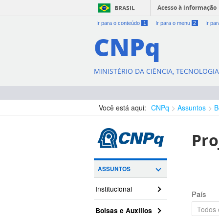
Acesso à informação
BRASIL
Ir para o conteúdo
1
Ir para o menu
2
Ir pa
CNPq
MINISTÉRIO DA CIÊNCIA, TECNOLOGI
Você está aqui:
CNPq
Assuntos
B
Pro
ASSUNTOS
Institucional
País
Bolsas e Auxílios