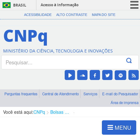
Acesso à informação
BRASIL
CORONAVÍRUS (COVID-19)
ACESSIBILIDADE
ALTO CONTRASTE
MAPA DO SITE
Participe
CNPq
Serviços
Legislação
MINISTÉRIO DA CIÊNCIA, TECNOLOGIA E INOVAÇÕES
Canais
Perguntas frequentes
Central de Atendimento
Serviços
E-mail do Pesquisador
Área de imprensa
Você está aqui:
CNPq
Bolsas e Auxílios Vigentes
Projetos de Pesquisa
MENU