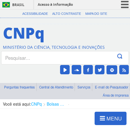
Acesso à informação
BRASIL
CORONAVÍRUS (COVID-19)
ACESSIBILIDADE
ALTO CONTRASTE
MAPA DO SITE
Participe
CNPq
Serviços
Legislação
MINISTÉRIO DA CIÊNCIA, TECNOLOGIA E INOVAÇÕES
Canais
Perguntas frequentes
Central de Atendimento
Serviços
E-mail do Pesquisador
Área de imprensa
Você está aqui:
CNPq
Bolsas e Auxílios Vigentes
Projetos de Pesquisa
MENU