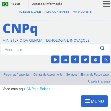
Acesso à informação
BRASIL
CORONAVÍRUS (COVID-19)
ACESSIBILIDADE
ALTO CONTRASTE
MAPA DO SITE
Participe
CNPq
Serviços
Legislação
MINISTÉRIO DA CIÊNCIA, TECNOLOGIA E INOVAÇÕES
Canais
Perguntas frequentes
Central de Atendimento
Serviços
E-mail do Pesquisador
Área de imprensa
Você está aqui:
CNPq
Bolsas e Auxílios Vigentes
Projetos de Pesquisa
MENU