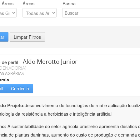
 Áreas
Áreas
Busca
rar
Limpar Filtros
Aldo Merotto Junior
DENADOR(A)
AS AGRÁRIAS
omia
il
Currículo
 do Projeto:
desenvolvimento de tecnologias de rnai e aplicação loca
ologia da resistência a herbicidas e inteligência artificial
mo:
A sustentabilidade do setor agrícola brasileiro apresenta desafio
ncia de plantas daninhas, aumento do custo de produção e demanda 