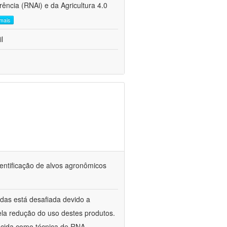
rência (RNAi) e da Agricultura 4.0
 mais
l
dentificação de alvos agronômicos
cidas está desafiada devido a
ela redução do uso destes produtos.
ecida como técnica de RNA