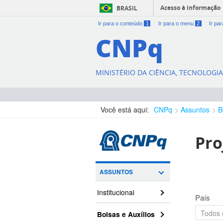
Acesso à informação
BRASIL
Ir para o conteúdo
1
Ir para o menu
2
Ir pa
CNPq
MINISTÉRIO DA CIÊNCIA, TECNOLOGI
Você está aqui:
CNPq
Assuntos
B
Pro
ASSUNTOS
Institucional
País
Bolsas e Auxílios