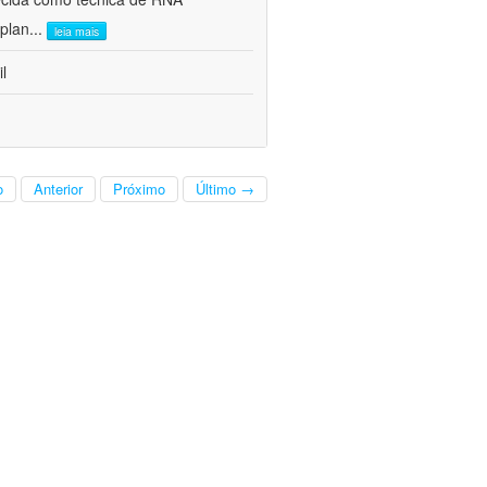
 plan
...
leia mais
l
o
Anterior
Próximo
Último →