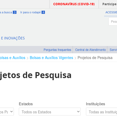
CORONAVÍRUS (COVID-19)
Participe
ra a busca
3
Ir para o rodapé
4
ACESSI
A E INOVAÇÕES
Perguntas frequentes
Central de Atendimento
Serv
olsas e Auxílios
Bolsas e Auxílios Vigentes
Projetos de Pesquisa
jetos de Pesquisa
Estados
Instituições