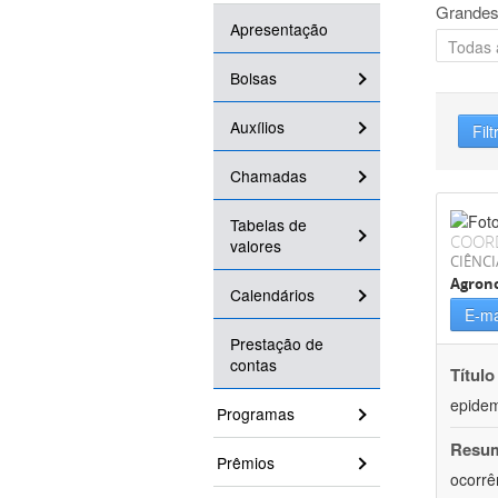
Grandes
Apresentação
Bolsas
Auxílios
Filt
Chamadas
Tabelas de
COOR
valores
CIÊNCI
Agron
Calendários
E-ma
Prestação de
contas
Título
epidemi
Programas
Resu
Prêmios
ocorrê