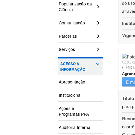
do uso
Popularização da
Ciência
atravé
Comunicação
Instit
Vigên
Parcerias
Serviços
COOR
ACESSO À
CIÊNCI
INFORMAÇÃO
Agron
Apresentação
E-ma
Institucional
Título
para p
Ações e
Programas PPA
Resu
ocorrê
Auditoria Interna
O sile