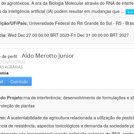
 de agrotóxicos. A era da Biologia Molecular através do RNA de interfe
s da inteligência artificial (IA) podem resultar em mudanças que
...
leia
uição/UF/País:
Universidade Federal do Rio Grande do Sul - RS - Brasi
cia:
Wed Dec 27 00:00:00 BRT 2023-Fri Dec 31 00:00:00 BRT 2027
Aldo Merotto Junior
DENADOR(A)
AS AGRÁRIAS
omia
il
Currículo
 do Projeto:
rna de interferência: desenvolvimento de formulações e i
roteção de plantas
mo:
A sustentabilidade da agricultura relacionada a utilização de pesti
ncia de resistência, aspectos toxicológicos e demanda da sociedade p
nciamento pós-transcricional usando aplicação exógena de RNA, conh