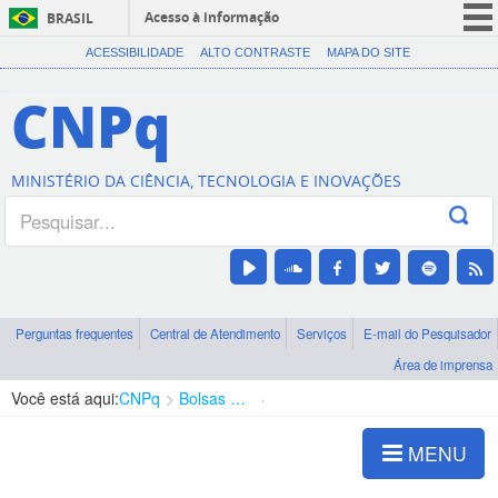
Acesso à informação
BRASIL
CORONAVÍRUS (COVID-19)
ACESSIBILIDADE
ALTO CONTRASTE
MAPA DO SITE
Participe
CNPq
Serviços
Legislação
MINISTÉRIO DA CIÊNCIA, TECNOLOGIA E INOVAÇÕES
Canais
Perguntas frequentes
Central de Atendimento
Serviços
E-mail do Pesquisador
Área de imprensa
Você está aqui:
CNPq
Bolsas e Auxílios Vigentes
Projetos de Pesquisa
MENU