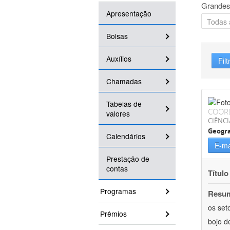
Grandes
Apresentação
Bolsas
Auxílios
Filt
Chamadas
Tabelas de
COOR
valores
CIÊNC
Geogra
Calendários
E-ma
Prestação de
contas
Título
Programas
Resu
os set
Prêmios
bojo d