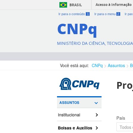
Acesso à informação
BRASIL
Ir para o conteúdo
1
Ir para o menu
2
Ir pa
CNPq
MINISTÉRIO DA CIÊNCIA, TECNOLOGI
Você está aqui:
CNPq
Assuntos
B
Pro
ASSUNTOS
Institucional
País
Bolsas e Auxílios