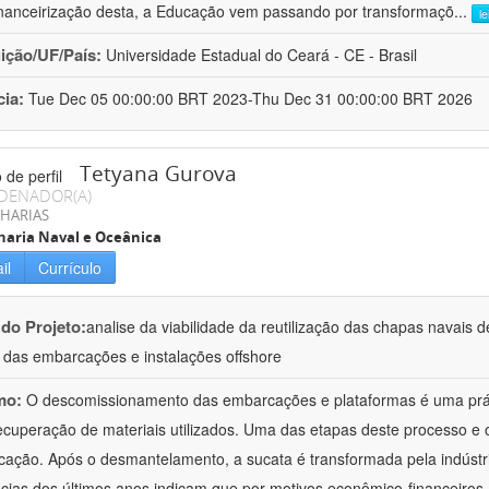
inanceirização desta, a Educação vem passando por transformaçõ
...
l
uição/UF/País:
Universidade Estadual do Ceará - CE - Brasil
cia:
Tue Dec 05 00:00:00 BRT 2023-Thu Dec 31 00:00:00 BRT 2026
Tetyana Gurova
DENADOR(A)
HARIAS
aria Naval e Oceânica
il
Currículo
 do Projeto:
analise da viabilidade da reutilização das chapas navais
 das embarcações e instalações offshore
mo:
O descomissionamento das embarcações e plataformas é uma prátic
ecuperação de materiais utilizados. Uma das etapas deste processo e
ação. Após o desmantelamento, a sucata é transformada pela indústr
cias dos últimos anos indicam que por motivos econômico-financeiros,