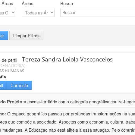
 Áreas
Áreas
Busca
rar
Limpar Filtros
Tereza Sandra Loiola Vasconcelos
DENADOR(A)
IAS HUMANAS
fia
il
Currículo
 do Projeto:
a escola-território como categoria geográfica contra-heg
mo:
O espaço geográfico passou por profundas transformações na sua
ores que compõe a sociedade. Aspectos como economia, cultura, trab
e mudanças. A Educação não está alheia à essa situação. Pelo contrário