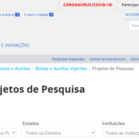
CORONAVÍRUS (COVID-19)
Participe
ra a busca
3
Ir para o rodapé
4
ACESSI
A E INOVAÇÕES
Perguntas frequentes
Central de Atendimento
Serv
olsas e Auxílios
Bolsas e Auxílios Vigentes
Projetos de Pesquisa
jetos de Pesquisa
Estados
Instituições