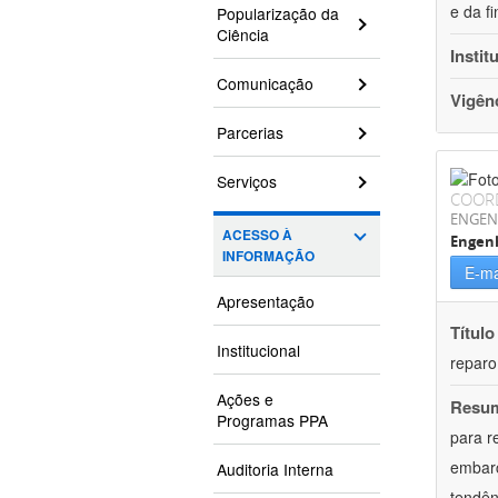
e da f
Popularização da
Ciência
Instit
Comunicação
Vigên
Parcerias
Serviços
COOR
ENGEN
ACESSO À
Engenh
INFORMAÇÃO
E-ma
Apresentação
Título
Institucional
reparo
Ações e
Resu
Programas PPA
para r
embarc
Auditoria Interna
tendên