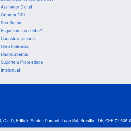
Assinador Digital
Gerador GRU
Sua Senha
Esqueceu sua senha?
Cadastrar Usuário
Livro Eletrônico
Dados abertos
Suporte a Propriedade
Intelectual
B, C e D, Edifício Santos Dumont, Lago Sul, Brasília - DF, CEP 71.60