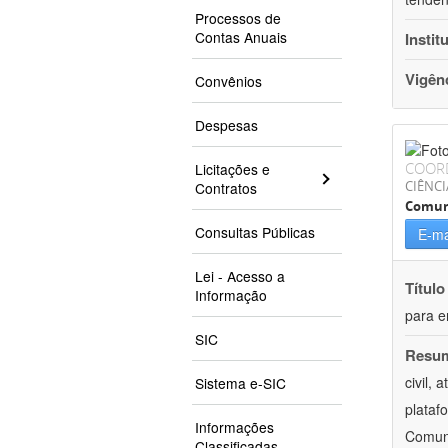
Processos de
Contas Anuais
Instit
Vigên
Convênios
Despesas
COOR
Licitações e
CIÊNCI
Contratos
Comun
Consultas Públicas
E-ma
Lei - Acesso a
Título
Informação
para e
SIC
Resu
civil,
Sistema e-SIC
plataf
Informações
Comuni
Classificadas