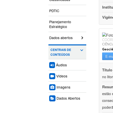
Instit
PDTIC
Vigên
Planejamento
Estratégico
Dados abertos
COOR
CIÊNCI
Geociê
CENTRAIS DE
CONTEÚDOS
E-ma
Áudios
Título
Vídeos
no lito
Resu
Imagens
estão 
Dados Abertos
conseq
poderã