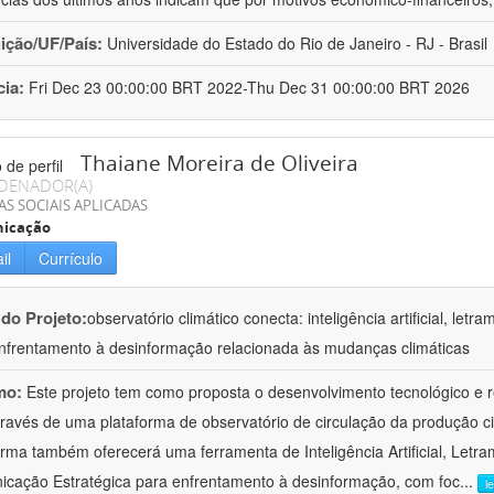
uição/UF/País:
Universidade do Estado do Rio de Janeiro - RJ - Brasil
cia:
Fri Dec 23 00:00:00 BRT 2022-Thu Dec 31 00:00:00 BRT 2026
Thaiane Moreira de Oliveira
DENADOR(A)
AS SOCIAIS APLICADAS
icação
il
Currículo
 do Projeto:
observatório climático conecta: inteligência artificial, let
nfrentamento à desinformação relacionada às mudanças climáticas
mo:
Este projeto tem como proposta o desenvolvimento tecnológico e
 através de uma plataforma de observatório de circulação da produção c
orma também oferecerá uma ferramenta de Inteligência Artificial, Letra
cação Estratégica para enfrentamento à desinformação, com foc
...
l