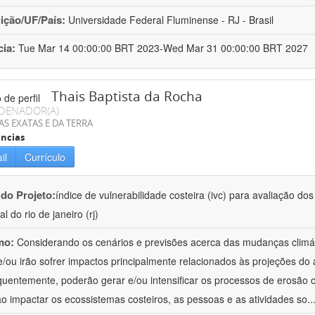
uição/UF/País:
Universidade Federal Fluminense - RJ - Brasil
cia:
Tue Mar 14 00:00:00 BRT 2023-Wed Mar 31 00:00:00 BRT 2027
Thais Baptista da Rocha
DENADOR(A)
AS EXATAS E DA TERRA
ncias
il
Currículo
 do Projeto:
índice de vulnerabilidade costeira (ivc) para avaliação d
ral do rio de janeiro (rj)
mo:
Considerando os cenários e previsões acerca das mudanças climáti
e/ou irão sofrer impactos principalmente relacionados às projeções do
uentemente, poderão gerar e/ou intensificar os processos de erosão co
o impactar os ecossistemas costeiros, as pessoas e as atividades so
..