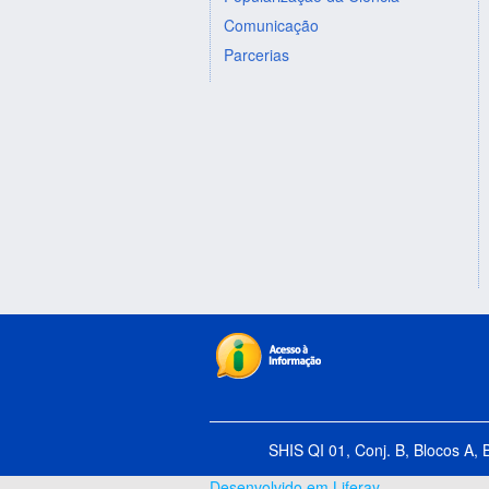
Comunicação
Parcerias
SHIS QI 01, Conj. B, Blocos A, 
Desenvolvido em Liferay