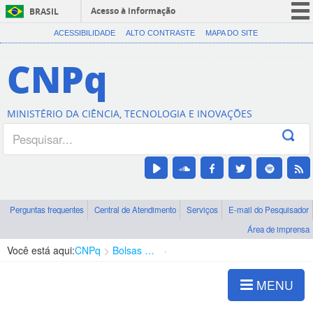
Acesso à informação
BRASIL
CORONAVÍRUS (COVID-19)
ACESSIBILIDADE
ALTO CONTRASTE
MAPA DO SITE
Participe
CNPq
Serviços
Legislação
MINISTÉRIO DA CIÊNCIA, TECNOLOGIA E INOVAÇÕES
Canais
Perguntas frequentes
Central de Atendimento
Serviços
E-mail do Pesquisador
Área de imprensa
Você está aqui:
CNPq
Bolsas e Auxílios Vigentes
Projetos de Pesquisa
MENU