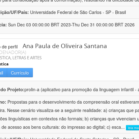
uição/UF/País:
Universidade Federal de São Carlos - SP - Brasil
cia:
Sun Dec 03 00:00:00 BRT 2023-Thu Dec 31 00:00:00 BRT 2026
Ana Paula de Oliveira Santana
DENADOR(A)
STICA, LETRAS E ARTES
stica
il
Currículo
 do Projeto:
prolin-a (aplicativo para promoção da linguagem infantil - 
mo:
Propostas para o desenvolvimento da compreensão oral estiveram
eira. Nesse cenário visualiza-se a seguinte realidade: a) crianças que 
ções linguísticas em contextos não formais; b) crianças que vivencia
 de acesso aos bens culturais: do impresso ao digital; c) esca
...
leia ma