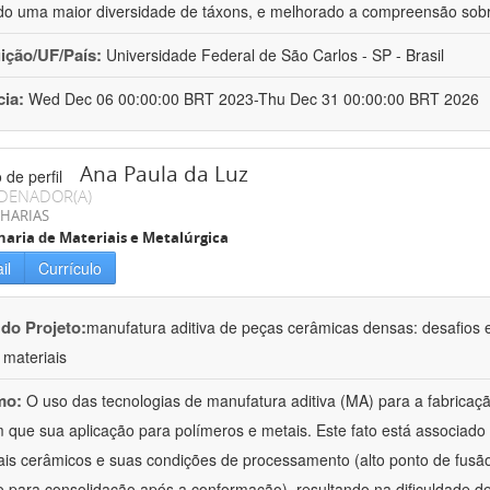
do uma maior diversidade de táxons, e melhorado a compreensão sob
uição/UF/País:
Universidade Federal de São Carlos - SP - Brasil
cia:
Wed Dec 06 00:00:00 BRT 2023-Thu Dec 31 00:00:00 BRT 2026
Ana Paula da Luz
DENADOR(A)
HARIAS
aria de Materiais e Metalúrgica
il
Currículo
 do Projeto:
manufatura aditiva de peças cerâmicas densas: desafios
 materiais
mo:
O uso das tecnologias de manufatura aditiva (MA) para a fabricaç
que sua aplicação para polímeros e metais. Este fato está associado
ais cerâmicos e suas condições de processamento (alto ponto de fusã
o para consolidação após a conformação), resultando na dificuldade d