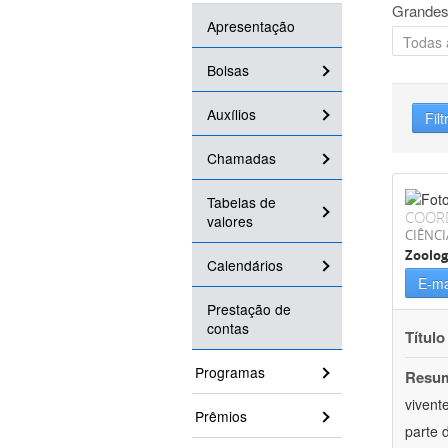
Grandes
Apresentação
Bolsas
Auxílios
Filt
Chamadas
Tabelas de
COOR
valores
CIÊNCI
Zoolog
Calendários
E-ma
Prestação de
contas
Título
Programas
Resu
vivent
Prêmios
parte 