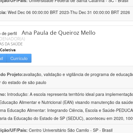
uição/UF/País:
Universidade Federal de Santa Catarina - SC - Brasil
cia:
Wed Dec 06 00:00:00 BRT 2023-Thu Dec 31 00:00:00 BRT 2026
Ana Paula de Queiroz Mello
DENADOR(A)
AS DA SAÚDE
Coletiva
il
Currículo
 do Projeto:
avaliação, validação e vigilância de programa de educação
r do estado de são paulo
mo:
Introdução: A escola representa território ideal para implementaçã
Educação Alimentar e Nutricional (EAN) visando manutenção da saúd
ama Educação Alimentar: Integrando Ciência, Escola e Saúde-PEDUCA
aria da Educação do Estado de SP (SEDUC), aconteceu em 2020, 100
uição/UF/País:
Centro Universitário São Camilo - SP - Brasil