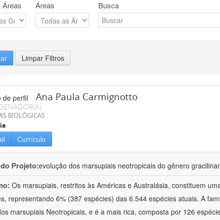
 Áreas
Áreas
Busca
rar
Limpar Filtros
Ana Paula Carmignotto
DENADOR(A)
AS BIOLÓGICAS
ia
il
Currículo
 do Projeto:
evolução dos marsupiais neotropicais do gênero gracilina
mo:
Os marsupiais, restritos às Américas e Australásia, constituem um
es, representando 6% (387 espécies) das 6.544 espécies atuais. A fam
dos marsupiais Neotropicais, e é a mais rica, composta por 126 espéci