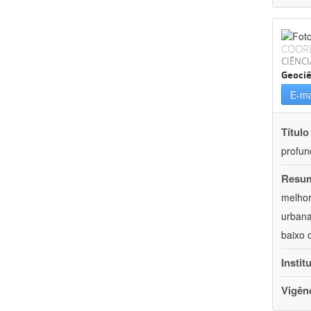
COOR
CIÊNCI
Geociê
E-ma
Título
profun
Resu
melhor
urbana
baixo 
Instit
Vigên