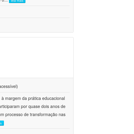
leia mais
acessível)
 à margem da prática educacional
participaram por quase dois anos de
m um processo de transformação nas
is