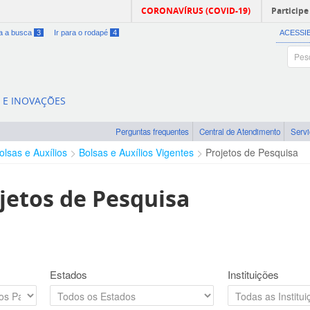
CORONAVÍRUS (COVID-19)
Participe
ra a busca
3
Ir para o rodapé
4
ACESSI
A E INOVAÇÕES
Perguntas frequentes
Central de Atendimento
Serv
olsas e Auxílios
Bolsas e Auxílios Vigentes
Projetos de Pesquisa
jetos de Pesquisa
Estados
Instituições