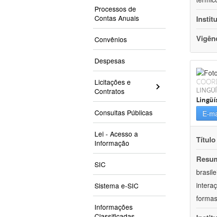
Processos de
Contas Anuais
Instit
Vigên
Convênios
Despesas
COOR
Licitações e
LINGÜÍ
Contratos
Lingüí
Consultas Públicas
E-ma
Lei - Acesso a
Título
Informação
Resu
SIC
brasil
intera
Sistema e-SIC
formas
Informações
Classificadas