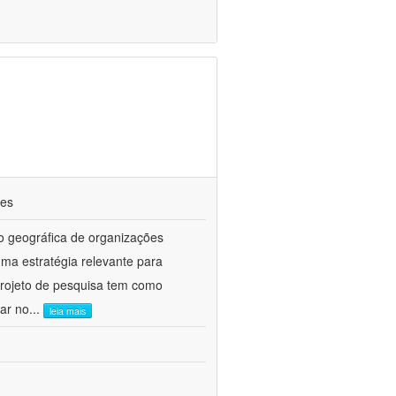
ões
ão geográfica de organizações
ma estratégia relevante para
 projeto de pesquisa tem como
çar no
...
leia mais