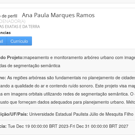
Ana Paula Marques Ramos
DENADOR(A)
AS EXATAS E DA TERRA
ncias
il
Currículo
 do Projeto:
mapeamento e monitoramento arbóreo urbano com imagens
das de segmentação semântica
mo:
As regiões arbóreas são fundamentais no planejamento de cidades
ando a qualidade do ar e contendo ruído sonoro. Este projeto visa ma
s em imagens orbitais utilizando redes de segmentação semântica. O d
custo que forneçam dados adequados para planejamento urbano. Méto
uição/UF/País:
Universidade Estadual Paulista Júlio de Mesquita Filho -
cia:
Tue Dec 19 00:00:00 BRT 2023-Fri Dec 31 00:00:00 BRT 2027