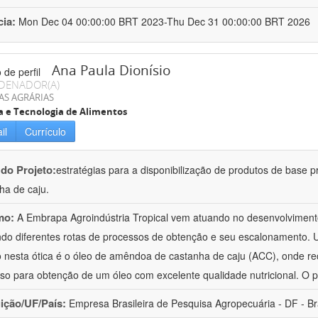
cia:
Mon Dec 04 00:00:00 BRT 2023-Thu Dec 31 00:00:00 BRT 2026
Ana Paula Dionísio
DENADOR(A)
AS AGRÁRIAS
a e Tecnologia de Alimentos
il
Currículo
 do Projeto:
estratégias para a disponibilização de produtos de base p
ha de caju.
mo:
A Embrapa Agroindústria Tropical vem atuando no desenvolvimento
ndo diferentes rotas de processos de obtenção e seu escalonamento. 
o nesta ótica é o óleo de amêndoa de castanha de caju (ACC), onde r
so para obtenção de um óleo com excelente qualidade nutricional. O
uição/UF/País:
Empresa Brasileira de Pesquisa Agropecuária - DF - Br