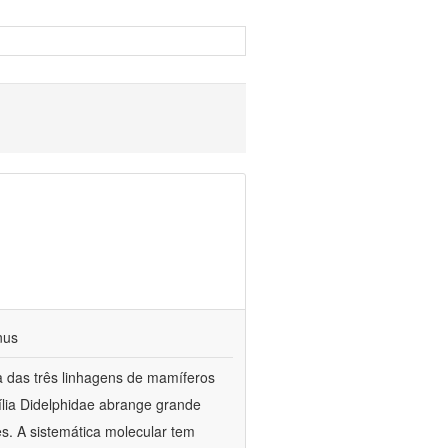
nus
a das três linhagens de mamíferos
ília Didelphidae abrange grande
es. A sistemática molecular tem