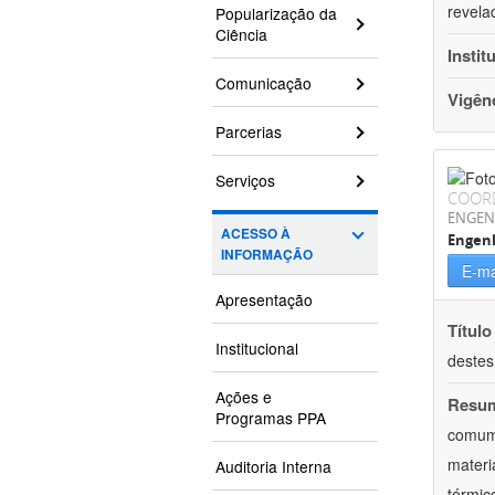
revela
Popularização da
Ciência
Instit
Comunicação
Vigên
Parcerias
Serviços
COOR
ENGEN
ACESSO À
Engenh
INFORMAÇÃO
E-ma
Apresentação
Título
Institucional
destes
Ações e
Resu
Programas PPA
comum 
materi
Auditoria Interna
térmic