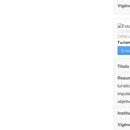
Vigên
COOR
CIÊNCI
Turis
E-ma
Título
Resu
turíst
impuls
objeti
Instit
Vigên