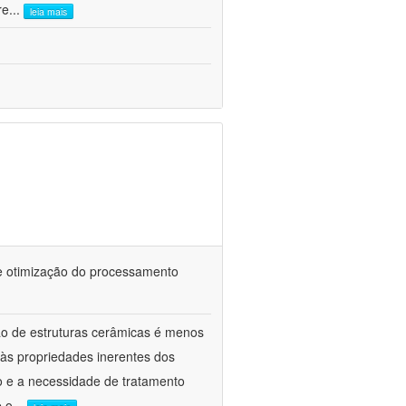
re
...
leia mais
 e otimização do processamento
ão de estruturas cerâmicas é menos
 às propriedades inerentes dos
o e a necessidade de tratamento
e o
...