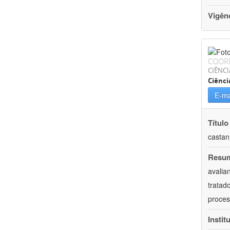
Vigên
COOR
CIÊNCI
Ciênci
E-ma
Título
castan
Resu
avalia
tratad
proces
Instit