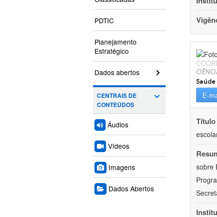
Instit
Vigên
PDTIC
Planejamento
Estratégico
COOR
Dados abertos
CIÊNCI
Saúde 
E-ma
CENTRAIS DE
CONTEÚDOS
Título
Áudios
escola
Vídeos
Resu
sobre 
Imagens
Progr
Dados Abertos
Secret
Instit