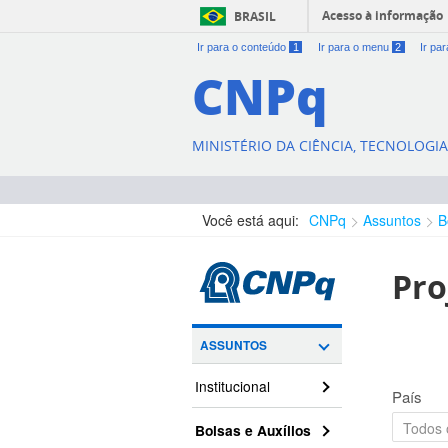
Acesso à informação
BRASIL
Ir para o conteúdo
1
Ir para o menu
2
Ir pa
CNPq
MINISTÉRIO DA CIÊNCIA, TECNOLOGI
Você está aqui:
CNPq
Assuntos
B
Pro
ASSUNTOS
Institucional
País
Bolsas e Auxílios