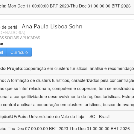
cia:
Mon Dec 11 00:00:00 BRT 2023-Thu Dec 31 00:00:00 BRT 2026
Ana Paula Lisboa Sohn
DENADOR(A)
AS SOCIAIS APLICADAS
mo
il
Currículo
 do Projeto:
cooperação em clusters turísticos: análise e recomendaç
mo:
A formação de clusters turísticos, caracterizados pela concentraç
icas que se inter-relacionam, competem e cooperam, tem se mostrado u
ionar a competitividade e desenvolvimento de regiões turísticas. Este
vo central analisar a cooperação em clusters turísticos, buscando avan
uição/UF/País:
Universidade do Vale do Itajaí - SC - Brasil
cia:
Thu Dec 07 00:00:00 BRT 2023-Thu Dec 31 00:00:00 BRT 2026