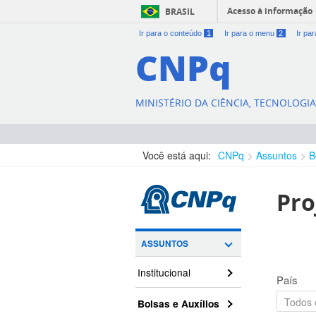
Acesso à informação
BRASIL
Ir para o conteúdo
1
Ir para o menu
2
Ir pa
CNPq
MINISTÉRIO DA CIÊNCIA, TECNOLOGI
Você está aqui:
CNPq
Assuntos
B
Pro
ASSUNTOS
Institucional
País
Bolsas e Auxílios