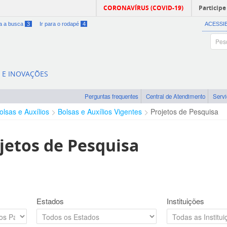
CORONAVÍRUS (COVID-19)
Participe
ra a busca
3
Ir para o rodapé
4
ACESSI
A E INOVAÇÕES
Perguntas frequentes
Central de Atendimento
Serv
olsas e Auxílios
Bolsas e Auxílios Vigentes
Projetos de Pesquisa
jetos de Pesquisa
Estados
Instituições