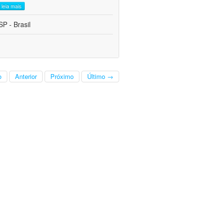
leia mais
P - Brasil
o
Anterior
Próximo
Último →