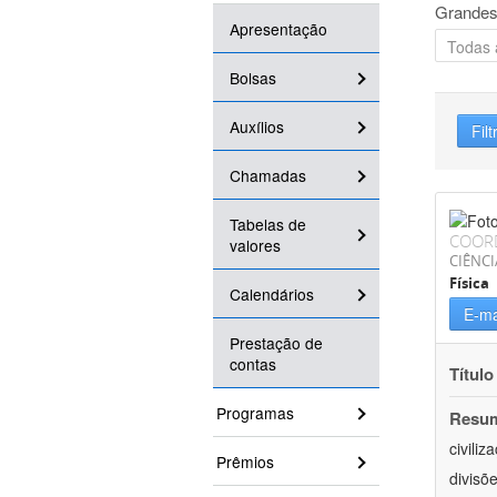
Grandes
Apresentação
Bolsas
Auxílios
Filt
Chamadas
Tabelas de
COOR
valores
CIÊNCI
Física
Calendários
E-ma
Prestação de
contas
Título
Programas
Resu
civili
Prêmios
divisõ