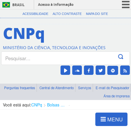
Acesso à informação
BRASIL
CORONAVÍRUS (COVID-19)
ACESSIBILIDADE
ALTO CONTRASTE
MAPA DO SITE
Participe
CNPq
Serviços
Legislação
MINISTÉRIO DA CIÊNCIA, TECNOLOGIA E INOVAÇÕES
Canais
Perguntas frequentes
Central de Atendimento
Serviços
E-mail do Pesquisador
Área de imprensa
Você está aqui:
CNPq
Bolsas e Auxílios Vigentes
Projetos de Pesquisa
MENU