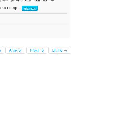
olvem comp
...
leia mais
o
Anterior
Próximo
Último →