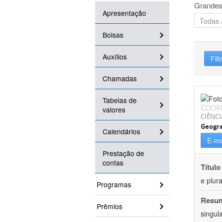
Grandes
Apresentação
Bolsas
Auxílios
Filt
Chamadas
Tabelas de
COOR
valores
CIÊNC
Geogra
Calendários
E-ma
Prestação de
contas
Título
e plur
Programas
Resu
Prêmios
singul