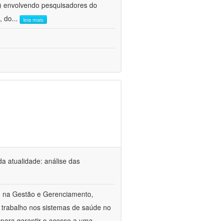
e) envolvendo pesquisadores do
, do
...
leia mais
a atualidade: análise das
m na Gestão e Gerenciamento,
 trabalho nos sistemas de saúde no
 para garantir o acesso a uma