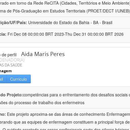
urado em torno da Rede ReCITA (Cidades, Territórios e Meio Ambient
ma de Pós-Graduação em Estudos Territoriais (PROET/DECT I/UNEB)
uição/UF/País:
Universidade do Estado da Bahia - BA - Brasil
cia:
Fri Dec 08 00:00:00 BRT 2023-Thu Dec 31 00:00:00 BRT 2026
Aida Maris Peres
DENADOR(A)
AS DA SAÚDE
magem
il
Currículo
 do Projeto:
competências para o enfrentamento dos desafios sociais d
ões do processo de trabalho dos enfermeiros
mo:
Este projeto aproxima-se das áreas de conhecimento Enfermage
erando que as equipes de enfermagem constituem a principal força de
 O cuidado prestado por esses profissionais parte dos pilares básicos