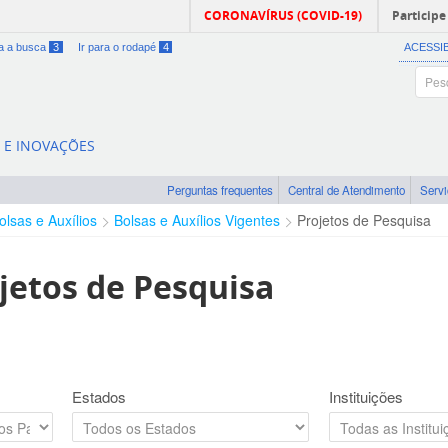
CORONAVÍRUS (COVID-19)
Participe
ra a busca
3
Ir para o rodapé
4
ACESSI
A E INOVAÇÕES
Perguntas frequentes
Central de Atendimento
Serv
olsas e Auxílios
Bolsas e Auxílios Vigentes
Projetos de Pesquisa
jetos de Pesquisa
Estados
Instituições