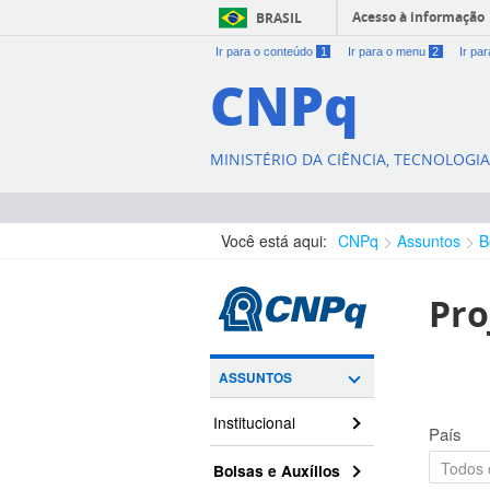
Acesso à informação
BRASIL
Ir para o conteúdo
1
Ir para o menu
2
Ir pa
CNPq
MINISTÉRIO DA CIÊNCIA, TECNOLOGI
Você está aqui:
CNPq
Assuntos
B
Pro
ASSUNTOS
Institucional
País
Bolsas e Auxílios