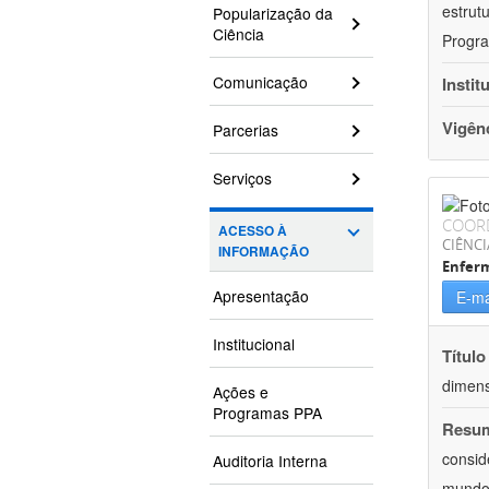
estrut
Popularização da
Ciência
Progra
Comunicação
Instit
Vigên
Parcerias
Serviços
COOR
ACESSO À
CIÊNCI
INFORMAÇÃO
Enfer
Apresentação
E-ma
Institucional
Título
dimens
Ações e
Programas PPA
Resu
consid
Auditoria Interna
mundo.