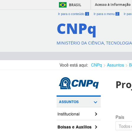
Acesso à informação
BRASIL
Ir para o conteúdo
1
Ir para o menu
2
Ir pa
CNPq
MINISTÉRIO DA CIÊNCIA, TECNOLOGI
Você está aqui:
CNPq
Assuntos
B
Pro
ASSUNTOS
Institucional
País
Bolsas e Auxílios