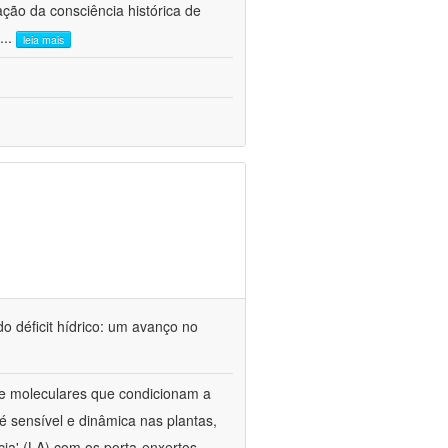
ão da consciência histórica de
...
leia mais
o déficit hídrico: um avanço no
s e moleculares que condicionam a
é sensível e dinâmica nas plantas,
cia' (LA) com os porta-enxertos