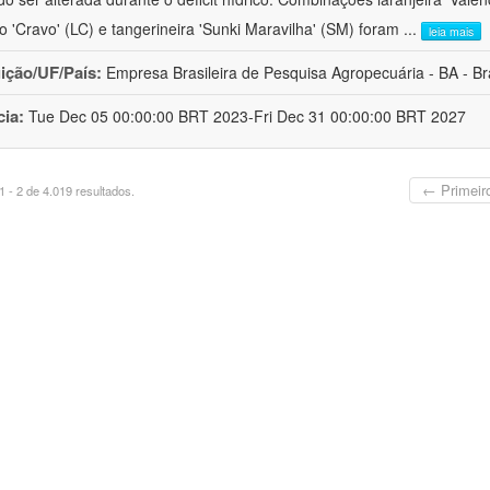
ro 'Cravo' (LC) e tangerineira 'Sunki Maravilha' (SM) foram
...
leia mais
uição/UF/País:
Empresa Brasileira de Pesquisa Agropecuária - BA - Bra
cia:
Tue Dec 05 00:00:00 BRT 2023-Fri Dec 31 00:00:00 BRT 2027
← Primeir
 - 2 de 4.019 resultados.