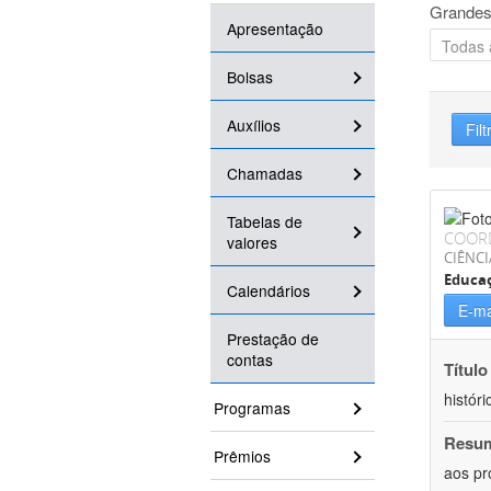
Grandes
Apresentação
Bolsas
Auxílios
Filt
Chamadas
Tabelas de
COOR
valores
CIÊNC
Educa
Calendários
E-ma
Prestação de
contas
Título
históri
Programas
Resu
Prêmios
aos pr