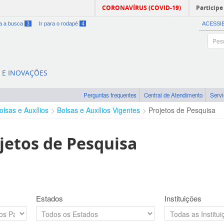
CORONAVÍRUS (COVID-19)
Participe
ra a busca
3
Ir para o rodapé
4
ACESSI
A E INOVAÇÕES
Perguntas frequentes
Central de Atendimento
Serv
olsas e Auxílios
Bolsas e Auxílios Vigentes
Projetos de Pesquisa
jetos de Pesquisa
Estados
Instituições