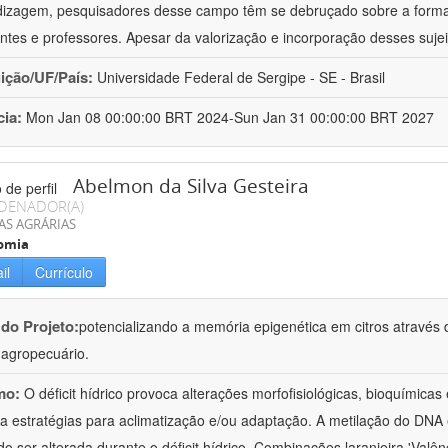
izagem, pesquisadores desse campo têm se debruçado sobre a formaç
ntes e professores. Apesar da valorização e incorporação desses sujei
uição/UF/País:
Universidade Federal de Sergipe - SE - Brasil
cia:
Mon Jan 08 00:00:00 BRT 2024-Sun Jan 31 00:00:00 BRT 2027
Abelmon da Silva Gesteira
DENADOR(A)
AS AGRÁRIAS
omia
il
Currículo
 do Projeto:
potencializando a memória epigenética em citros através d
o agropecuário.
mo:
O déficit hídrico provoca alterações morfofisiológicas, bioquímica
 a estratégias para aclimatização e/ou adaptação. A metilação do DNA 
o ser alterada durante o déficit hídrico. Combinações laranjeira 'Valên