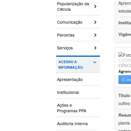
Aprend
Popularização da
Ciência
estuda
Comunicação
Instit
Vigên
Parcerias
Serviços
COOR
ACESSO À
CIÊNCI
INFORMAÇÃO
Agron
Apresentação
E-ma
Institucional
Título
cultiv
Ações e
Programas PPA
Resu
planta
Auditoria Interna
podend