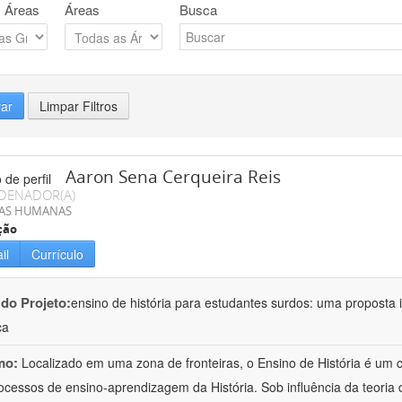
 Áreas
Áreas
Busca
rar
Limpar Filtros
Aaron Sena Cerqueira Reis
DENADOR(A)
IAS HUMANAS
ção
il
Currículo
 do Projeto:
ensino de história para estudantes surdos: uma proposta i
ca
mo:
Localizado em uma zona de fronteiras, o Ensino de História é um
ocessos de ensino-aprendizagem da História. Sob influência da teoria d