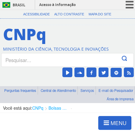
Acesso à informação
BRASIL
CORONAVÍRUS (COVID-19)
ACESSIBILIDADE
ALTO CONTRASTE
MAPA DO SITE
Participe
CNPq
Serviços
Legislação
MINISTÉRIO DA CIÊNCIA, TECNOLOGIA E INOVAÇÕES
Canais
Perguntas frequentes
Central de Atendimento
Serviços
E-mail do Pesquisador
Área de imprensa
Você está aqui:
CNPq
Bolsas e Auxílios Vigentes
Projetos de Pesquisa
MENU