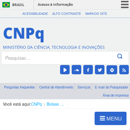
Acesso à informação
BRASIL
CORONAVÍRUS (COVID-19)
ACESSIBILIDADE
ALTO CONTRASTE
MAPA DO SITE
Participe
CNPq
Serviços
Legislação
MINISTÉRIO DA CIÊNCIA, TECNOLOGIA E INOVAÇÕES
Canais
Perguntas frequentes
Central de Atendimento
Serviços
E-mail do Pesquisador
Área de imprensa
Você está aqui:
CNPq
Bolsas e Auxílios Vigentes
Projetos de Pesquisa
MENU