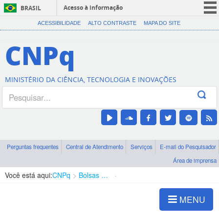
Acesso à informação
BRASIL
CORONAVÍRUS (COVID-19)
ACESSIBILIDADE
ALTO CONTRASTE
MAPA DO SITE
Participe
CNPq
Serviços
Legislação
MINISTÉRIO DA CIÊNCIA, TECNOLOGIA E INOVAÇÕES
Canais
Perguntas frequentes
Central de Atendimento
Serviços
E-mail do Pesquisador
Área de imprensa
Você está aqui:
CNPq
Bolsas e Auxílios Vigentes
Projetos de Pesquisa
MENU