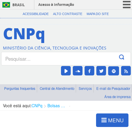
Acesso à informação
BRASIL
CORONAVÍRUS (COVID-19)
ACESSIBILIDADE
ALTO CONTRASTE
MAPA DO SITE
Participe
CNPq
Serviços
Legislação
MINISTÉRIO DA CIÊNCIA, TECNOLOGIA E INOVAÇÕES
Canais
Perguntas frequentes
Central de Atendimento
Serviços
E-mail do Pesquisador
Área de imprensa
Você está aqui:
CNPq
Bolsas e Auxílios Vigentes
Projetos de Pesquisa
MENU