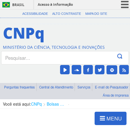
Acesso à informação
BRASIL
CORONAVÍRUS (COVID-19)
ACESSIBILIDADE
ALTO CONTRASTE
MAPA DO SITE
Participe
CNPq
Serviços
Legislação
MINISTÉRIO DA CIÊNCIA, TECNOLOGIA E INOVAÇÕES
Canais
Perguntas frequentes
Central de Atendimento
Serviços
E-mail do Pesquisador
Área de imprensa
Você está aqui:
CNPq
Bolsas e Auxílios Vigentes
Projetos de Pesquisa
MENU