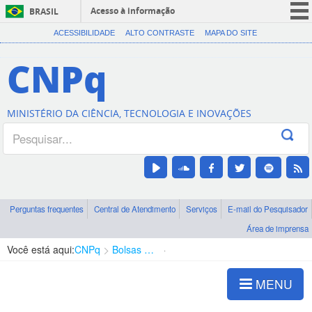
Acesso à informação
BRASIL
CORONAVÍRUS (COVID-19)
ACESSIBILIDADE
ALTO CONTRASTE
MAPA DO SITE
Participe
CNPq
Serviços
Legislação
MINISTÉRIO DA CIÊNCIA, TECNOLOGIA E INOVAÇÕES
Canais
Perguntas frequentes
Central de Atendimento
Serviços
E-mail do Pesquisador
Área de imprensa
Você está aqui:
CNPq
Bolsas e Auxílios Vigentes
Projetos de Pesquisa
MENU