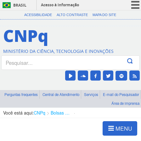
Acesso à informação
BRASIL
CORONAVÍRUS (COVID-19)
ACESSIBILIDADE
ALTO CONTRASTE
MAPA DO SITE
Participe
CNPq
Serviços
Legislação
MINISTÉRIO DA CIÊNCIA, TECNOLOGIA E INOVAÇÕES
Canais
Perguntas frequentes
Central de Atendimento
Serviços
E-mail do Pesquisador
Área de imprensa
Você está aqui:
CNPq
Bolsas e Auxílios Vigentes
Projetos de Pesquisa
MENU