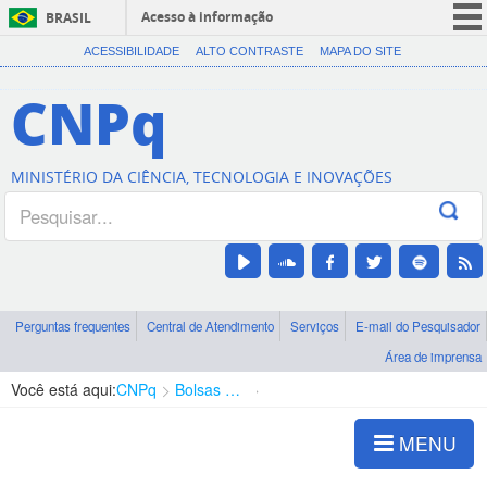
Acesso à informação
BRASIL
CORONAVÍRUS (COVID-19)
ACESSIBILIDADE
ALTO CONTRASTE
MAPA DO SITE
Participe
CNPq
Serviços
Legislação
MINISTÉRIO DA CIÊNCIA, TECNOLOGIA E INOVAÇÕES
Canais
Perguntas frequentes
Central de Atendimento
Serviços
E-mail do Pesquisador
Área de imprensa
Você está aqui:
CNPq
Bolsas e Auxílios Vigentes
Projetos de Pesquisa
MENU