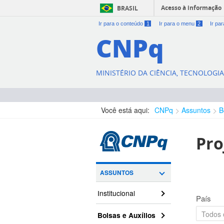
Acesso à informação
BRASIL
Ir para o conteúdo
1
Ir para o menu
2
Ir pa
CNPq
MINISTÉRIO DA CIÊNCIA, TECNOLOGI
Você está aqui:
CNPq
Assuntos
B
Pro
ASSUNTOS
Institucional
País
Bolsas e Auxílios