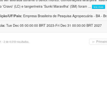
ro 'Cravo' (LC) e tangerineira 'Sunki Maravilha' (SM) foram
...
leia mais
uição/UF/País:
Empresa Brasileira de Pesquisa Agropecuária - BA - Bra
cia:
Tue Dec 05 00:00:00 BRT 2023-Fri Dec 31 00:00:00 BRT 2027
← Primeir
 - 2 de 4.018 resultados.