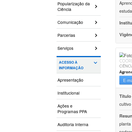
Aprend
Popularização da
Ciência
estuda
Comunicação
Instit
Vigên
Parcerias
Serviços
COOR
ACESSO À
CIÊNCI
INFORMAÇÃO
Agron
Apresentação
E-ma
Institucional
Título
cultiv
Ações e
Programas PPA
Resu
planta
Auditoria Interna
podend