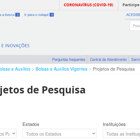
CORONAVÍRUS (COVID-19)
Participe
ra a busca
3
Ir para o rodapé
4
ACESSI
A E INOVAÇÕES
Perguntas frequentes
Central de Atendimento
Serv
olsas e Auxílios
Bolsas e Auxílios Vigentes
Projetos de Pesquisa
jetos de Pesquisa
Estados
Instituições