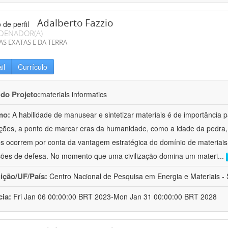
Adalberto Fazzio
DENADOR(A)
AS EXATAS E DA TERRA
il
Currículo
 do Projeto:
materials informatics
mo:
A habilidade de manusear e sintetizar materiais é de importância 
zações, a ponto de marcar eras da humanidade, como a idade da pedra, 
es ocorrem por conta da vantagem estratégica do domínio de materiais,
ções de defesa. No momento que uma civilização domina um materi
...
uição/UF/País:
Centro Nacional de Pesquisa em Energia e Materiais - S
cia:
Fri Jan 06 00:00:00 BRT 2023-Mon Jan 31 00:00:00 BRT 2028