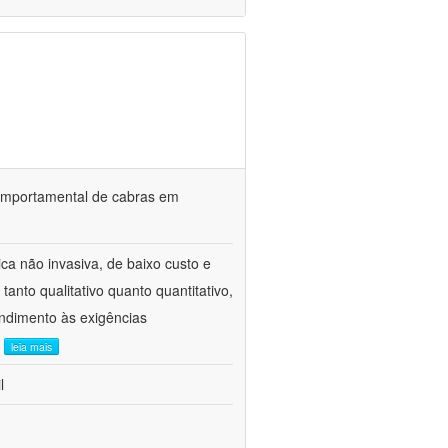
o comportamental de cabras em
ca não invasiva, de baixo custo e
tanto qualitativo quanto quantitativo,
ndimento às exigências
.
leia mais
l