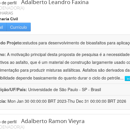
Adalberto Leandro Faxina
DENADOR(A)
HARIAS
aria Civil
il
Currículo
 do Projeto:
estudos para desenvolvimento de bioasfaltos para aplic
mo:
A motivação principal desta proposta de pesquisa é a necessidade
ativos ao asfalto, que é um material de construção largamente usado 
imentação para produzir misturas asfálticas. Asfaltos são derivados da
ibilidade depende basicamente do quanto durar o ciclo do petróle
...
le
uição/UF/País:
Universidade de São Paulo - SP - Brasil
cia:
Mon Jan 30 00:00:00 BRT 2023-Thu Dec 31 00:00:00 BRT 2026
Adalberto Ramon Vieyra
DENADOR(A)