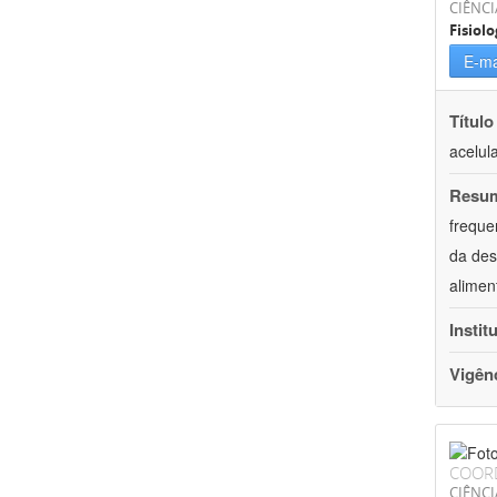
CIÊNCI
Fisiolo
E-ma
Título
acelul
Resu
freque
da des
alimen
Instit
Vigên
COOR
CIÊNCI