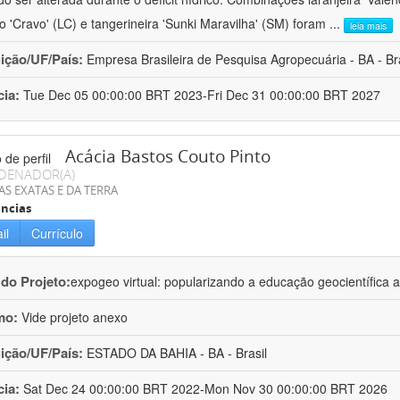
ro 'Cravo' (LC) e tangerineira 'Sunki Maravilha' (SM) foram
...
leia mais
uição/UF/País:
Empresa Brasileira de Pesquisa Agropecuária - BA - Bra
cia:
Tue Dec 05 00:00:00 BRT 2023-Fri Dec 31 00:00:00 BRT 2027
Acácia Bastos Couto Pinto
DENADOR(A)
AS EXATAS E DA TERRA
ncias
il
Currículo
 do Projeto:
expogeo virtual: popularizando a educação geocientífica a
mo:
Vide projeto anexo
uição/UF/País:
ESTADO DA BAHIA - BA - Brasil
cia:
Sat Dec 24 00:00:00 BRT 2022-Mon Nov 30 00:00:00 BRT 2026