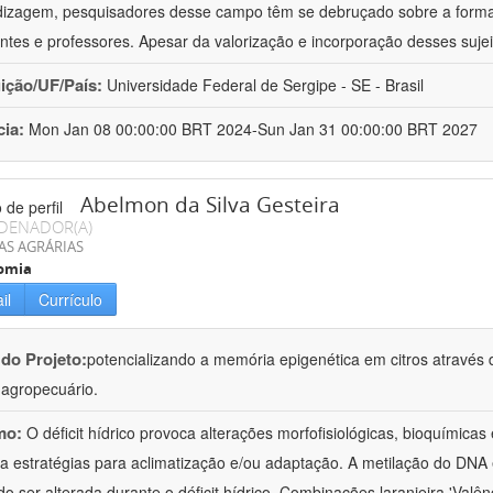
izagem, pesquisadores desse campo têm se debruçado sobre a formaç
ntes e professores. Apesar da valorização e incorporação desses sujei
uição/UF/País:
Universidade Federal de Sergipe - SE - Brasil
cia:
Mon Jan 08 00:00:00 BRT 2024-Sun Jan 31 00:00:00 BRT 2027
Abelmon da Silva Gesteira
DENADOR(A)
AS AGRÁRIAS
omia
il
Currículo
 do Projeto:
potencializando a memória epigenética em citros através d
o agropecuário.
mo:
O déficit hídrico provoca alterações morfofisiológicas, bioquímica
 a estratégias para aclimatização e/ou adaptação. A metilação do DNA 
o ser alterada durante o déficit hídrico. Combinações laranjeira 'Valên