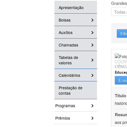
Grandes
Apresentação
Bolsas
Auxílios
Filt
Chamadas
Tabelas de
COOR
valores
CIÊNC
Educa
Calendários
E-ma
Prestação de
contas
Título
históri
Programas
Resu
Prêmios
aos pr