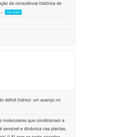
ão da consciência histórica de
...
leia mais
o déficit hídrico: um avanço no
s e moleculares que condicionam a
é sensível e dinâmica nas plantas,
cia' (LA) com os porta-enxertos