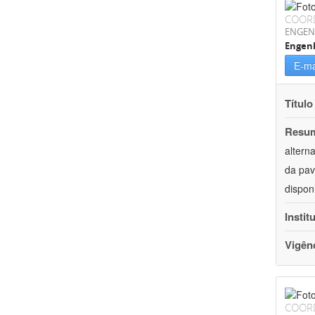
COOR
ENGEN
Engenh
E-ma
Título
Resu
altern
da pav
dispon
Instit
Vigên
COOR