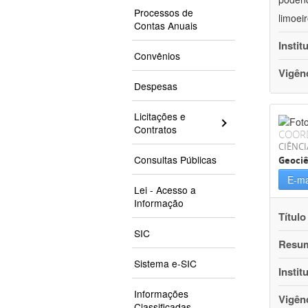
Processos de
limoei
Contas Anuais
Instit
Convênios
Vigên
Despesas
Licitações e
Contratos
COOR
CIÊNCI
Consultas Públicas
Geociê
E-ma
Lei - Acesso a
Informação
Título
SIC
Resu
Sistema e-SIC
Instit
Informações
Vigên
Classificadas