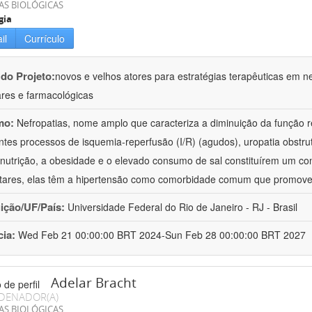
AS BIOLÓGICAS
gia
il
Currículo
 do Projeto:
novos e velhos atores para estratégias terapêuticas em nef
ares e farmacológicas
mo:
Nefropatias, nome amplo que caracteriza a diminuição da função r
ntes processos de isquemia-reperfusão (I/R) (agudos), uropatia obstrut
nutrição, a obesidade e o elevado consumo de sal constituírem um con
tares, elas têm a hipertensão como comorbidade comum que promov
uição/UF/País:
Universidade Federal do Rio de Janeiro - RJ - Brasil
cia:
Wed Feb 21 00:00:00 BRT 2024-Sun Feb 28 00:00:00 BRT 2027
Adelar Bracht
DENADOR(A)
AS BIOLÓGICAS