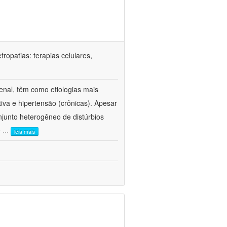
ropatias: terapias celulares,
enal, têm como etiologias mais
iva e hipertensão (crônicas). Apesar
junto heterogêneo de distúrbios
e
...
leia mais