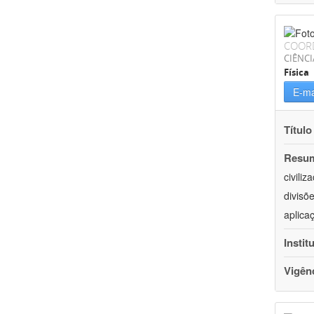
COOR
CIÊNCI
Física
E-ma
Título
Resu
civili
divisõ
aplica
Instit
Vigên