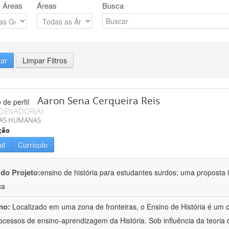
 Áreas
Áreas
Busca
rar
Limpar Filtros
Aaron Sena Cerqueira Reis
DENADOR(A)
IAS HUMANAS
ção
il
Currículo
 do Projeto:
ensino de história para estudantes surdos: uma proposta i
ca
mo:
Localizado em uma zona de fronteiras, o Ensino de História é um
ocessos de ensino-aprendizagem da História. Sob influência da teoria d