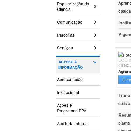
Aprend
Popularização da
Ciência
estuda
Comunicação
Instit
Vigên
Parcerias
Serviços
COOR
ACESSO À
CIÊNCI
INFORMAÇÃO
Agron
Apresentação
E-ma
Institucional
Título
cultiv
Ações e
Programas PPA
Resu
planta
Auditoria Interna
podend