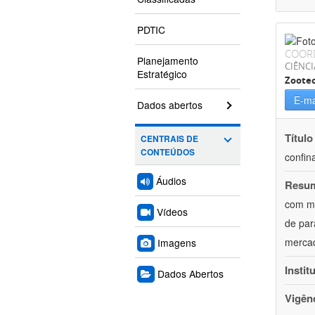
PDTIC
COOR
Planejamento
CIÊNCI
Estratégico
Zoote
E-ma
Dados abertos
Título
CENTRAIS DE
CONTEÚDOS
confin
Áudios
Resu
com mú
Vídeos
de par
mercad
Imagens
Instit
Dados Abertos
Vigên