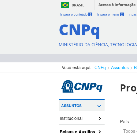
Acesso à informação
BRASIL
Ir para o conteúdo
1
Ir para o menu
2
Ir pa
CNPq
MINISTÉRIO DA CIÊNCIA, TECNOLOGI
Você está aqui:
CNPq
Assuntos
B
Pro
ASSUNTOS
Institucional
País
Bolsas e Auxílios