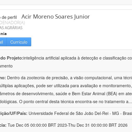
Acir Moreno Soares Junior
DENADOR(A)
AS AGRÁRIAS
cnia
il
Currículo
 do Projeto:
inteligência artificial aplicada à detecção e classificaçã
amento
mo:
Dentro da zootecnia de precisão, a visão computacional, uma técni
ltiplas aplicações, pode ser utilizada para avaliação e monitoramento, 
âmetros de desenvolvimento, saúde e Bem Estar Animal (BEA) em ate
ológicas. O ponto central desta técnica encontra-se no tratamento a
..
uição/UF/País:
Universidade Federal de São João Del-Rei - MG - Brasi
cia:
Tue Dec 05 00:00:00 BRT 2023-Thu Dec 31 00:00:00 BRT 2026