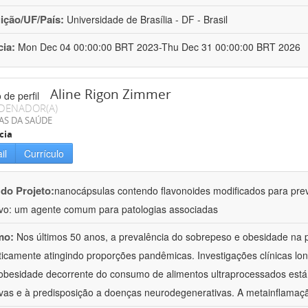
uição/UF/País:
Universidade de Brasília - DF - Brasil
cia:
Mon Dec 04 00:00:00 BRT 2023-Thu Dec 31 00:00:00 BRT 2026
Aline Rigon Zimmer
DENADOR(A)
AS DA SAÚDE
cia
il
Currículo
 do Projeto:
nanocápsulas contendo flavonoides modificados para pre
ivo: um agente comum para patologias associadas
mo:
Nos últimos 50 anos, a prevalência do sobrepeso e obesidade na
icamente atingindo proporções pandêmicas. Investigações clínicas lon
obesidade decorrente do consumo de alimentos ultraprocessados está
ivas e à predisposição a doenças neurodegenerativas. A metainflamaç