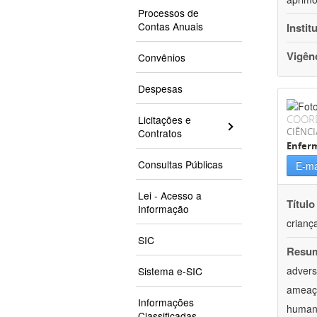
Processos de
Contas Anuais
Instit
Vigên
Convênios
Despesas
COOR
Licitações e
CIÊNCI
Contratos
Enfer
Consultas Públicas
E-ma
Lei - Acesso a
Título
Informação
crianç
SIC
Resu
advers
Sistema e-SIC
ameaça
Informações
humana
Classificadas