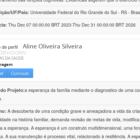
uição/UF/País:
Universidade Federal do Rio Grande do Sul - RS - Brasi
cia:
Thu Dec 07 00:00:00 BRT 2023-Thu Dec 31 00:00:00 BRT 2026
Aline Oliveira Silveira
DENADOR(A)
AS DA SAÚDE
magem
il
Currículo
 do Projeto:
a esperança da família mediante o diagnostico de uma c
a.
mo:
A descoberta de uma condição grave e ameaçadora a vida da cria
idade na história familiar, demanda revisão de metas de vida, modifi
 a esperança. A esperança é um construto multidimensional, uma fo
. A sua manutenção é processo vital, relacionado à resiliência. A esp