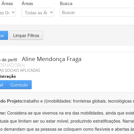
 Áreas
Áreas
Busca
rar
Limpar Filtros
Aline Mendonça Fraga
DENADOR(A)
AS SOCIAIS APLICADAS
istração
il
Currículo
 do Projeto:
trabalho e (i)mobilidades: fronteiras globais, tecnológicas 
mo:
Considera-se que vivemos na era das mobilidades, ainda que exis
tuais que limitam ser ou estar móvel, produzindo estratificações. Na
ho demandam que as pessoas se coloquem como flexíveis e abertas à