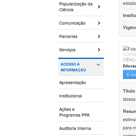
estado
Popularização da
Ciência
Instit
Comunicação
Vigên
Parcerias
Serviços
COOR
CIÊNCI
ACESSO À
Educaç
INFORMAÇÃO
E-ma
Apresentação
Título
Institucional
idosos
Ações e
Resu
Programas PPA
estima
para m
Auditoria Interna
aprimo