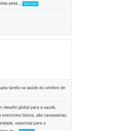
uitas pess
...
leia mais
dupla tarefa na saúde do cérebro de
 desafio global para a saúde,
 exercícios físicos, são necessárias
cidade, essencial para o
ísico de
...