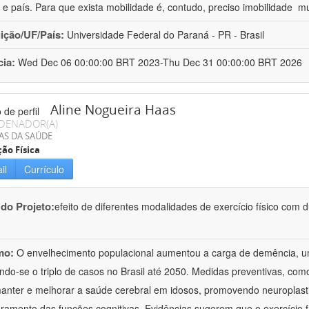
 e país. Para que exista mobilidade é, contudo, preciso imobilidade  m
uição/UF/País:
Universidade Federal do Paraná - PR - Brasil
cia:
Wed Dec 06 00:00:00 BRT 2023-Thu Dec 31 00:00:00 BRT 2026
Aline Nogueira Haas
DENADOR(A)
AS DA SAÚDE
ão Física
il
Currículo
 do Projeto:
efeito de diferentes modalidades de exercício físico com 
mo:
O envelhecimento populacional aumentou a carga de demência, um
ndo-se o triplo de casos no Brasil até 2050. Medidas preventivas, como
anter e melhorar a saúde cerebral em idosos, promovendo neuroplasti
ramento das funções cognitivas. Evidências sugerem que o exercício f