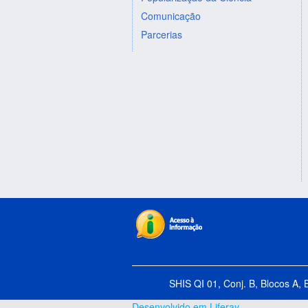
Comunicação
Parcerias
SHIS QI 01, Conj. B, Blocos A, 
Desenvolvido em Liferay