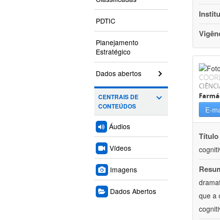
Instit
PDTIC
Vigên
Planejamento
Estratégico
Dados abertos
COOR
CIÊNCI
Farmá
CENTRAIS DE
CONTEÚDOS
E-ma
Áudios
Título
Vídeos
cognit
Resu
Imagens
dramat
Dados Abertos
que a 
cognit