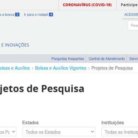
CORONAVÍRUS (COVID-19)
Participe
ra a busca
3
Ir para o rodapé
4
ACESSI
A E INOVAÇÕES
Perguntas frequentes
Central de Atendimento
Serv
olsas e Auxílios
Bolsas e Auxílios Vigentes
Projetos de Pesquisa
jetos de Pesquisa
Estados
Instituições