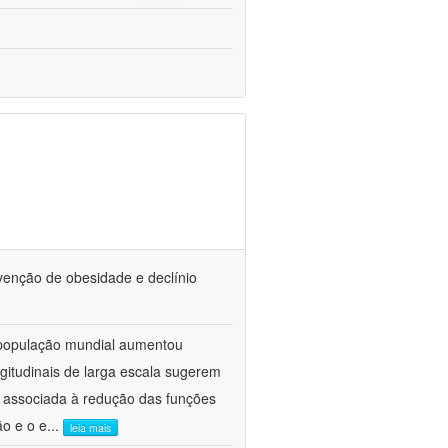
venção de obesidade e declínio
 população mundial aumentou
gitudinais de larga escala sugerem
 associada à redução das funções
ão e o e
...
leia mais