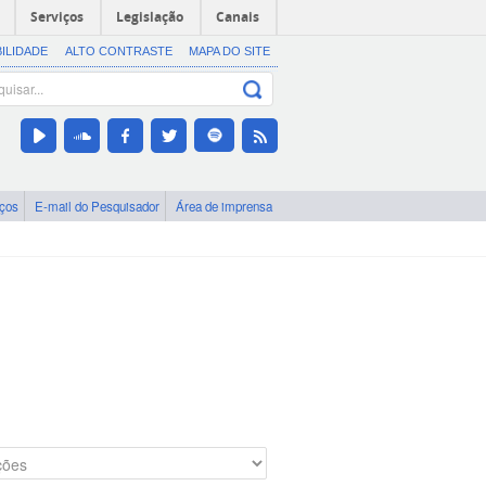
Serviços
Legislação
Canais
BILIDADE
ALTO CONTRASTE
MAPA DO SITE
iços
E-mail do Pesquisador
Área de imprensa