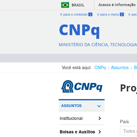
Acesso à informação
BRASIL
Ir para o conteúdo
1
Ir para o menu
2
Ir pa
CNPq
MINISTÉRIO DA CIÊNCIA, TECNOLOGI
Você está aqui:
CNPq
Assuntos
B
Pro
ASSUNTOS
Institucional
País
Bolsas e Auxílios