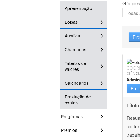
Grandes
Apresentação
Bolsas
Auxílios
Filt
Chamadas
Tabelas de
COOR
valores
CIÊNCI
Admin
Calendários
E-ma
Prestação de
contas
Título
Programas
Resu
contex
Prêmios
trabal