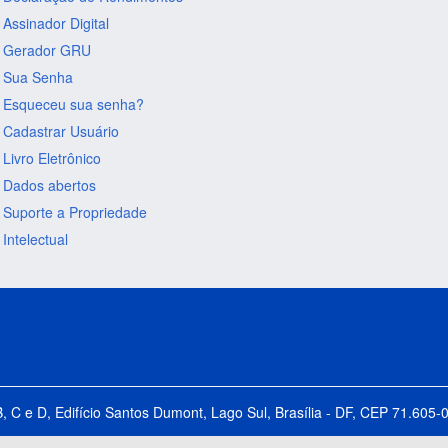
Assinador Digital
Gerador GRU
Sua Senha
Esqueceu sua senha?
Cadastrar Usuário
Livro Eletrônico
Dados abertos
Suporte a Propriedade
Intelectual
B, C e D, Edifício Santos Dumont, Lago Sul, Brasília - DF, CEP 71.60