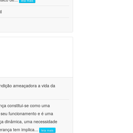
leia mais
l
ondição ameaçadora a vida da
nça constitui-se como uma
ca seu funcionamento e é uma
rça dinâmica, uma necessidade
erança tem implica
...
leia mais