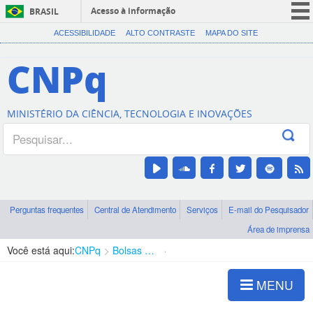
Acesso à informação
BRASIL
CORONAVÍRUS (COVID-19)
ACESSIBILIDADE
ALTO CONTRASTE
MAPA DO SITE
Participe
CNPq
Serviços
Legislação
MINISTÉRIO DA CIÊNCIA, TECNOLOGIA E INOVAÇÕES
Canais
Perguntas frequentes
Central de Atendimento
Serviços
E-mail do Pesquisador
Área de imprensa
Você está aqui:
CNPq
Bolsas e Auxílios Vigentes
Projetos de Pesquisa
MENU