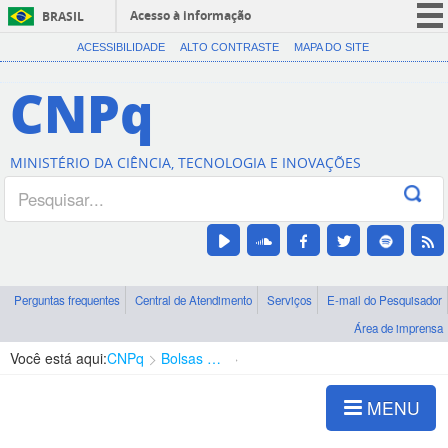
Acesso à informação
BRASIL
CORONAVÍRUS (COVID-19)
ACESSIBILIDADE
ALTO CONTRASTE
MAPA DO SITE
Participe
CNPq
Serviços
Legislação
MINISTÉRIO DA CIÊNCIA, TECNOLOGIA E INOVAÇÕES
Canais
Perguntas frequentes
Central de Atendimento
Serviços
E-mail do Pesquisador
Área de imprensa
Você está aqui:
CNPq
Bolsas e Auxílios Vigentes
Projetos de Pesquisa
MENU