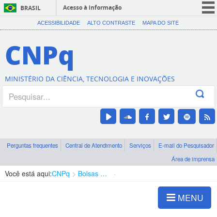
Acesso à informação
BRASIL
CORONAVÍRUS (COVID-19)
ACESSIBILIDADE
ALTO CONTRASTE
MAPA DO SITE
Participe
CNPq
Serviços
Legislação
MINISTÉRIO DA CIÊNCIA, TECNOLOGIA E INOVAÇÕES
Canais
Perguntas frequentes
Central de Atendimento
Serviços
E-mail do Pesquisador
Área de imprensa
Você está aqui:
CNPq
Bolsas e Auxílios Vigentes
Projetos de Pesquisa
MENU