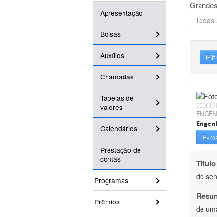
Grandes
Apresentação
Bolsas
Auxílios
Filt
Chamadas
Tabelas de
COOR
valores
ENGEN
Engenh
Calendários
E-ma
Prestação de
contas
Título
de sen
Programas
Resu
Prêmios
de uma