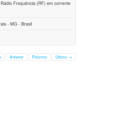
de Rádio Frequência (RF) em corrente
is - MG - Brasil
o
Anterior
Próximo
Último →