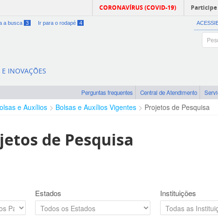
CORONAVÍRUS (COVID-19)
Participe
ra a busca
3
Ir para o rodapé
4
ACESSI
A E INOVAÇÕES
Perguntas frequentes
Central de Atendimento
Serv
olsas e Auxílios
Bolsas e Auxílios Vigentes
Projetos de Pesquisa
jetos de Pesquisa
Estados
Instituições