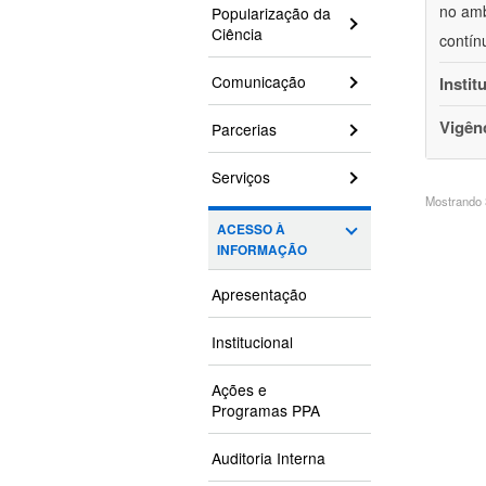
no amb
Popularização da
Ciência
contín
Comunicação
Instit
Vigên
Parcerias
Serviços
Mostrando 3
ACESSO À
INFORMAÇÃO
Apresentação
Institucional
Ações e
Programas PPA
Auditoria Interna