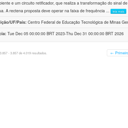
iente e um circuito retificador, que realiza a transformação do sinal 
ua. A rectena proposta deve operar na faixa de frequência
...
leia mais
uição/UF/País:
Centro Federal de Educação Tecnológica de Minas Gera
cia:
Tue Dec 05 00:00:00 BRT 2023-Thu Dec 31 00:00:00 BRT 2026
← Primeir
.857 - 3.857 de 4.019 resultados.