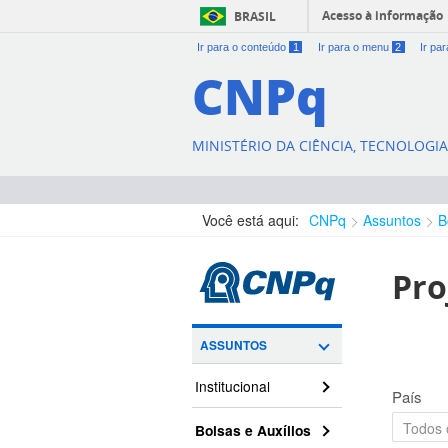
Acesso à informação
BRASIL
Ir para o conteúdo
1
Ir para o menu
2
Ir pa
CNPq
MINISTÉRIO DA CIÊNCIA, TECNOLOGI
Você está aqui:
CNPq
Assuntos
B
Pro
ASSUNTOS
Institucional
País
Bolsas e Auxílios