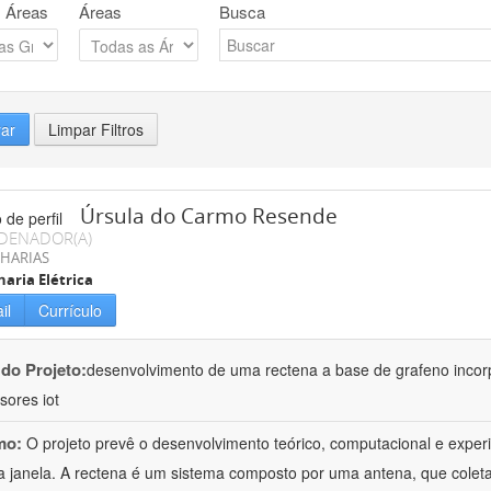
 Áreas
Áreas
Busca
rar
Limpar Filtros
Úrsula do Carmo Resende
DENADOR(A)
HARIAS
aria Elétrica
il
Currículo
 do Projeto:
desenvolvimento de uma rectena a base de grafeno incor
sores iot
mo:
O projeto prevê o desenvolvimento teórico, computacional e expe
 janela. A rectena é um sistema composto por uma antena, que coleta