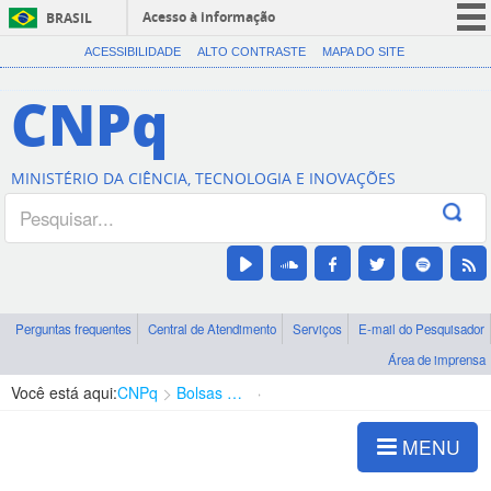
Acesso à informação
BRASIL
CORONAVÍRUS (COVID-19)
ACESSIBILIDADE
ALTO CONTRASTE
MAPA DO SITE
Participe
CNPq
Serviços
Legislação
MINISTÉRIO DA CIÊNCIA, TECNOLOGIA E INOVAÇÕES
Canais
Perguntas frequentes
Central de Atendimento
Serviços
E-mail do Pesquisador
Área de imprensa
Você está aqui:
CNPq
Bolsas e Auxílios Vigentes
Projetos de Pesquisa
MENU