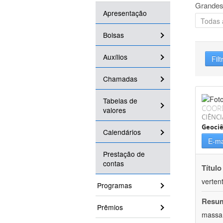
Grandes
Apresentação
Bolsas
Auxílios
Filt
Chamadas
Tabelas de
COOR
valores
CIÊNCI
Geociê
Calendários
E-ma
Prestação de
contas
Título
verten
Programas
Resu
Prêmios
massa.