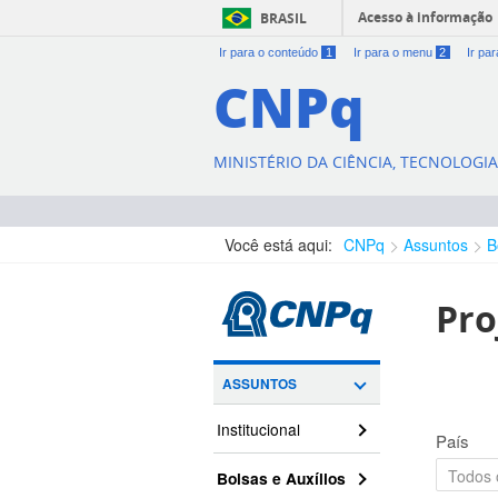
Acesso à informação
BRASIL
Ir para o conteúdo
1
Ir para o menu
2
Ir pa
CNPq
MINISTÉRIO DA CIÊNCIA, TECNOLOGI
Você está aqui:
CNPq
Assuntos
B
Pro
ASSUNTOS
Institucional
País
Bolsas e Auxílios