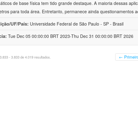
ticos de base física tem tido grande destaque. A maioria dessas apli
tros para toda área. Entretanto, permanece ainda questionamentos a
uição/UF/País:
Universidade Federal de São Paulo - SP - Brasil
cia:
Tue Dec 05 00:00:00 BRT 2023-Thu Dec 31 00:00:00 BRT 2026
← Primeir
.833 - 3.833 de 4.019 resultados.