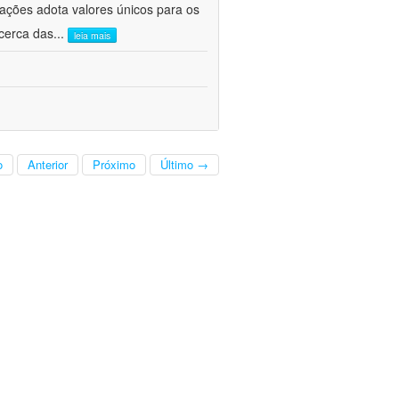
cações adota valores únicos para os
cerca das
...
leia mais
o
Anterior
Próximo
Último →