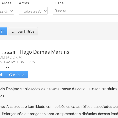
 Áreas
Áreas
Busca
rar
Limpar Filtros
Tiago Damas Martins
DENADOR(A)
AS EXATAS E DA TERRA
ncias
il
Currículo
 do Projeto:
implicações da espacialização da condutividade hidráulic
tes
mo:
A sociedade tem lidado com episódios catastróficos associados a
 Esforços são empregados para compreender a dinâmica desses fenô