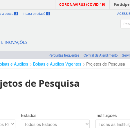
CORONAVÍRUS (COVID-19)
Participe
ra a busca
3
Ir para o rodapé
4
ACESSI
A E INOVAÇÕES
Perguntas frequentes
Central de Atendimento
Serv
olsas e Auxílios
Bolsas e Auxílios Vigentes
Projetos de Pesquisa
jetos de Pesquisa
Estados
Instituições