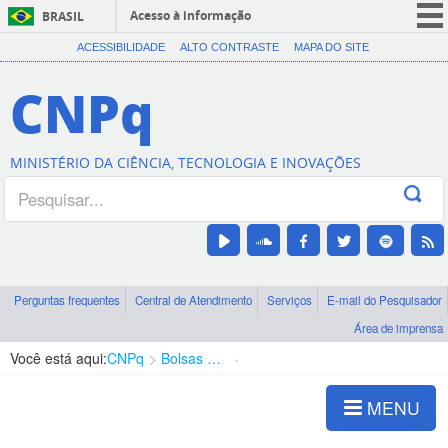
Acesso à informação
BRASIL
CORONAVÍRUS (COVID-19)
ACESSIBILIDADE
ALTO CONTRASTE
MAPA DO SITE
Participe
CNPq
Serviços
Legislação
MINISTÉRIO DA CIÊNCIA, TECNOLOGIA E INOVAÇÕES
Canais
Perguntas frequentes
Central de Atendimento
Serviços
E-mail do Pesquisador
Área de imprensa
Você está aqui:
CNPq
Bolsas e Auxílios Vigentes
Projetos de Pesquisa
MENU