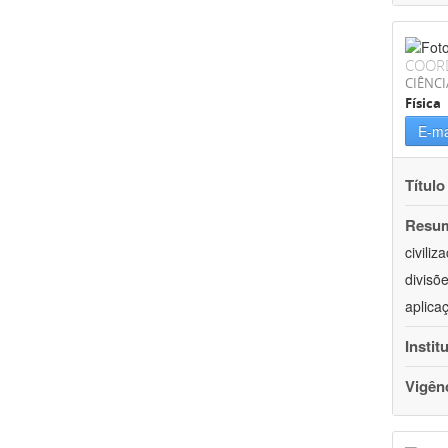
COOR
CIÊNCI
Física
E-ma
Título
Resu
civili
divisõ
aplica
Instit
Vigên