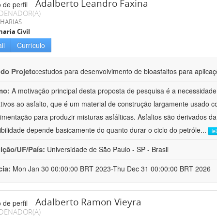
Adalberto Leandro Faxina
DENADOR(A)
HARIAS
aria Civil
il
Currículo
 do Projeto:
estudos para desenvolvimento de bioasfaltos para aplic
mo:
A motivação principal desta proposta de pesquisa é a necessidade
ativos ao asfalto, que é um material de construção largamente usado 
imentação para produzir misturas asfálticas. Asfaltos são derivados da
ibilidade depende basicamente do quanto durar o ciclo do petróle
...
le
uição/UF/País:
Universidade de São Paulo - SP - Brasil
cia:
Mon Jan 30 00:00:00 BRT 2023-Thu Dec 31 00:00:00 BRT 2026
Adalberto Ramon Vieyra
DENADOR(A)