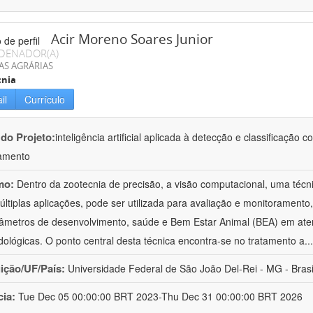
Acir Moreno Soares Junior
DENADOR(A)
AS AGRÁRIAS
cnia
il
Currículo
 do Projeto:
inteligência artificial aplicada à detecção e classificaçã
amento
mo:
Dentro da zootecnia de precisão, a visão computacional, uma técni
ltiplas aplicações, pode ser utilizada para avaliação e monitoramento, 
âmetros de desenvolvimento, saúde e Bem Estar Animal (BEA) em ate
ológicas. O ponto central desta técnica encontra-se no tratamento a
..
uição/UF/País:
Universidade Federal de São João Del-Rei - MG - Brasi
cia:
Tue Dec 05 00:00:00 BRT 2023-Thu Dec 31 00:00:00 BRT 2026