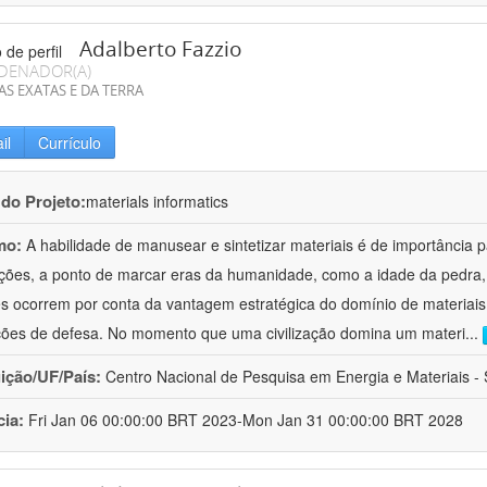
Adalberto Fazzio
DENADOR(A)
AS EXATAS E DA TERRA
il
Currículo
 do Projeto:
materials informatics
mo:
A habilidade de manusear e sintetizar materiais é de importância 
zações, a ponto de marcar eras da humanidade, como a idade da pedra, 
es ocorrem por conta da vantagem estratégica do domínio de materiais,
ções de defesa. No momento que uma civilização domina um materi
...
uição/UF/País:
Centro Nacional de Pesquisa em Energia e Materiais - S
cia:
Fri Jan 06 00:00:00 BRT 2023-Mon Jan 31 00:00:00 BRT 2028