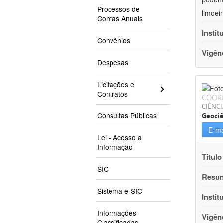
Processos de
limoei
Contas Anuais
Instit
Convênios
Vigên
Despesas
Licitações e
Contratos
COOR
CIÊNCI
Consultas Públicas
Geociê
E-ma
Lei - Acesso a
Informação
Título
SIC
Resu
Sistema e-SIC
Instit
Informações
Vigên
Classificadas