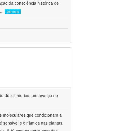
ão da consciência histórica de
...
leia mais
o déficit hídrico: um avanço no
s e moleculares que condicionam a
é sensível e dinâmica nas plantas,
cia' (LA) com os porta-enxertos