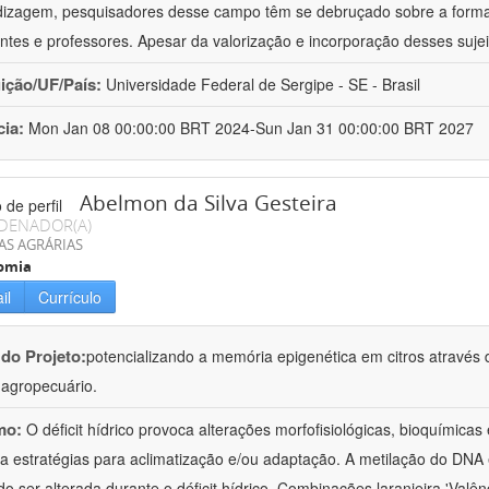
izagem, pesquisadores desse campo têm se debruçado sobre a formaç
ntes e professores. Apesar da valorização e incorporação desses sujei
uição/UF/País:
Universidade Federal de Sergipe - SE - Brasil
cia:
Mon Jan 08 00:00:00 BRT 2024-Sun Jan 31 00:00:00 BRT 2027
Abelmon da Silva Gesteira
DENADOR(A)
AS AGRÁRIAS
omia
il
Currículo
 do Projeto:
potencializando a memória epigenética em citros através d
o agropecuário.
mo:
O déficit hídrico provoca alterações morfofisiológicas, bioquímica
 a estratégias para aclimatização e/ou adaptação. A metilação do DNA 
o ser alterada durante o déficit hídrico. Combinações laranjeira 'Valên