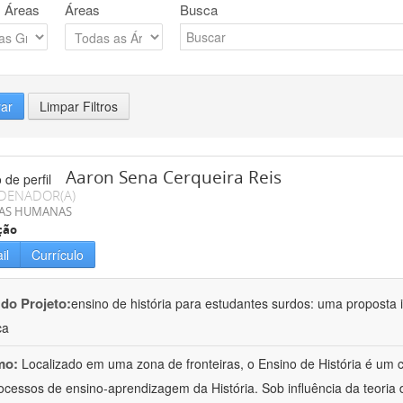
 Áreas
Áreas
Busca
rar
Limpar Filtros
Aaron Sena Cerqueira Reis
DENADOR(A)
IAS HUMANAS
ção
il
Currículo
 do Projeto:
ensino de história para estudantes surdos: uma proposta i
ca
mo:
Localizado em uma zona de fronteiras, o Ensino de História é um
ocessos de ensino-aprendizagem da História. Sob influência da teoria d