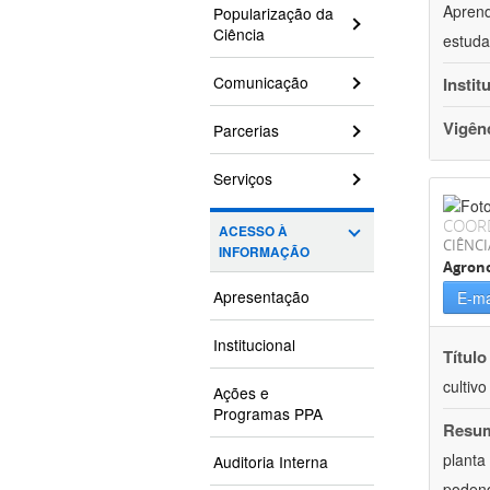
Aprend
Popularização da
Ciência
estuda
Comunicação
Instit
Vigên
Parcerias
Serviços
COOR
ACESSO À
CIÊNCI
INFORMAÇÃO
Agron
Apresentação
E-ma
Institucional
Título
cultiv
Ações e
Programas PPA
Resu
planta
Auditoria Interna
podend