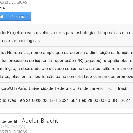
AS BIOLÓGICAS
gia
il
Currículo
 do Projeto:
novos e velhos atores para estratégias terapêuticas em nef
ares e farmacológicas
mo:
Nefropatias, nome amplo que caracteriza a diminuição da função r
ntes processos de isquemia-reperfusão (I/R) (agudos), uropatia obstrut
nutrição, a obesidade e o elevado consumo de sal constituírem um con
tares, elas têm a hipertensão como comorbidade comum que promov
uição/UF/País:
Universidade Federal do Rio de Janeiro - RJ - Brasil
cia:
Wed Feb 21 00:00:00 BRT 2024-Sun Feb 28 00:00:00 BRT 2027
Adelar Bracht
DENADOR(A)
AS BIOLÓGICAS