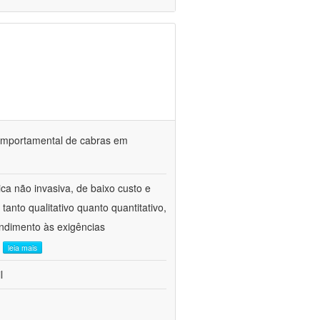
o comportamental de cabras em
ca não invasiva, de baixo custo e
tanto qualitativo quanto quantitativo,
ndimento às exigências
.
leia mais
l