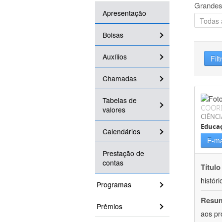
Grandes
Apresentação
Bolsas
Auxílios
Filt
Chamadas
Tabelas de
COOR
valores
CIÊNC
Educa
Calendários
E-ma
Prestação de
contas
Título
históri
Programas
Resu
Prêmios
aos pr