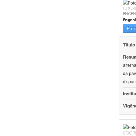
COOR
ENGEN
Engenh
E-ma
Título
Resu
altern
da pav
dispon
Instit
Vigên
COOR