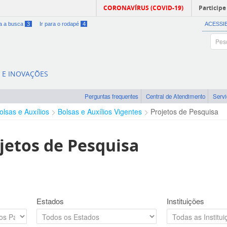
CORONAVÍRUS (COVID-19)
Participe
ra a busca
3
Ir para o rodapé
4
ACESSI
A E INOVAÇÕES
Perguntas frequentes
Central de Atendimento
Serv
olsas e Auxílios
Bolsas e Auxílios Vigentes
Projetos de Pesquisa
jetos de Pesquisa
Estados
Instituições