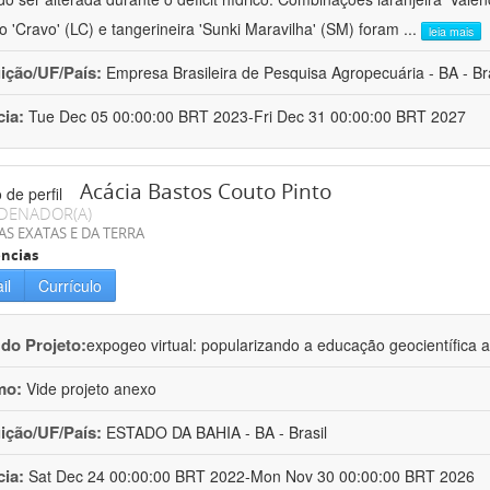
ro 'Cravo' (LC) e tangerineira 'Sunki Maravilha' (SM) foram
...
leia mais
uição/UF/País:
Empresa Brasileira de Pesquisa Agropecuária - BA - Bra
cia:
Tue Dec 05 00:00:00 BRT 2023-Fri Dec 31 00:00:00 BRT 2027
Acácia Bastos Couto Pinto
DENADOR(A)
AS EXATAS E DA TERRA
ncias
il
Currículo
 do Projeto:
expogeo virtual: popularizando a educação geocientífica a
mo:
Vide projeto anexo
uição/UF/País:
ESTADO DA BAHIA - BA - Brasil
cia:
Sat Dec 24 00:00:00 BRT 2022-Mon Nov 30 00:00:00 BRT 2026