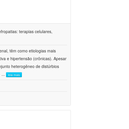
ropatias: terapias celulares,
enal, têm como etiologias mais
iva e hipertensão (crônicas). Apesar
junto heterogêneo de distúrbios
e
...
leia mais