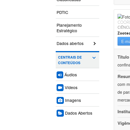
PDTIC
COOR
Planejamento
CIÊNCI
Estratégico
Zoote
E-ma
Dados abertos
Título
CENTRAIS DE
CONTEÚDOS
confin
Áudios
Resu
com mú
Vídeos
de par
mercad
Imagens
Instit
Dados Abertos
Vigên