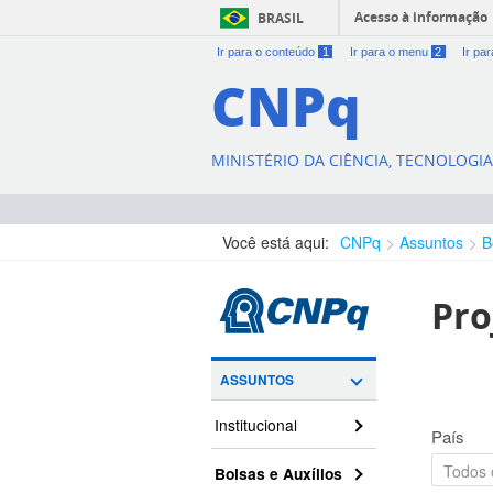
Acesso à informação
BRASIL
Ir para o conteúdo
1
Ir para o menu
2
Ir pa
CNPq
MINISTÉRIO DA CIÊNCIA, TECNOLOGI
Você está aqui:
CNPq
Assuntos
B
Pro
ASSUNTOS
Institucional
País
Bolsas e Auxílios