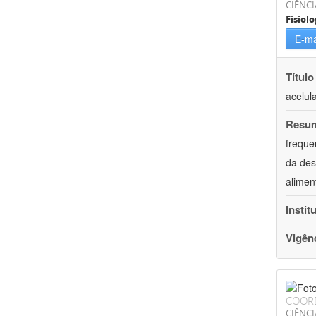
CIÊNCI
Fisiolo
E-ma
Título
acelul
Resu
freque
da des
alimen
Instit
Vigên
COOR
CIÊNCI