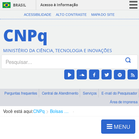
Acesso à informação
BRASIL
CORONAVÍRUS (COVID-19)
ACESSIBILIDADE
ALTO CONTRASTE
MAPA DO SITE
Participe
CNPq
Serviços
Legislação
MINISTÉRIO DA CIÊNCIA, TECNOLOGIA E INOVAÇÕES
Canais
Perguntas frequentes
Central de Atendimento
Serviços
E-mail do Pesquisador
Área de imprensa
Você está aqui:
CNPq
Bolsas e Auxílios Vigentes
Projetos de Pesquisa
MENU