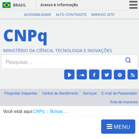
Acesso à informação
BRASIL
CORONAVÍRUS (COVID-19)
ACESSIBILIDADE
ALTO CONTRASTE
MAPA DO SITE
Participe
CNPq
Serviços
Legislação
MINISTÉRIO DA CIÊNCIA, TECNOLOGIA E INOVAÇÕES
Canais
Perguntas frequentes
Central de Atendimento
Serviços
E-mail do Pesquisador
Área de imprensa
Você está aqui:
CNPq
Bolsas e Auxílios Vigentes
Projetos de Pesquisa
MENU