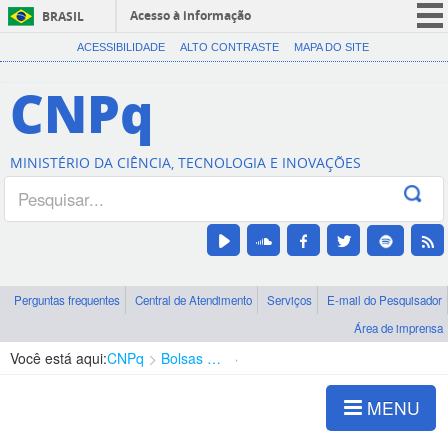
Acesso à informação
BRASIL
CORONAVÍRUS (COVID-19)
ACESSIBILIDADE
ALTO CONTRASTE
MAPA DO SITE
Participe
CNPq
Serviços
Legislação
MINISTÉRIO DA CIÊNCIA, TECNOLOGIA E INOVAÇÕES
Canais
Perguntas frequentes
Central de Atendimento
Serviços
E-mail do Pesquisador
Área de imprensa
Você está aqui:
CNPq
Bolsas e Auxílios Vigentes
Projetos de Pesquisa
MENU