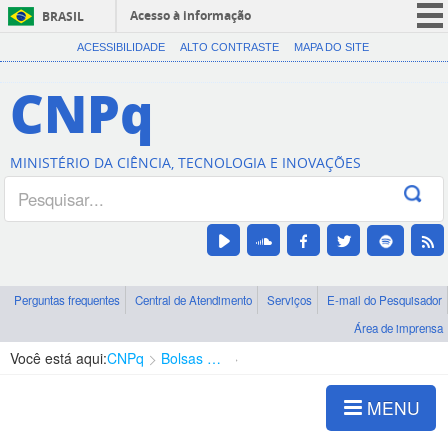
Acesso à informação
BRASIL
CORONAVÍRUS (COVID-19)
ACESSIBILIDADE
ALTO CONTRASTE
MAPA DO SITE
Participe
CNPq
Serviços
Legislação
MINISTÉRIO DA CIÊNCIA, TECNOLOGIA E INOVAÇÕES
Canais
Perguntas frequentes
Central de Atendimento
Serviços
E-mail do Pesquisador
Área de imprensa
Você está aqui:
CNPq
Bolsas e Auxílios Vigentes
Projetos de Pesquisa
MENU