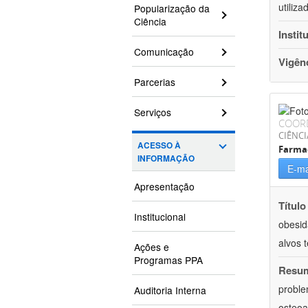
utiliz
Popularização da
Ciência
Instit
Comunicação
Vigên
Parcerias
Serviços
COOR
CIÊNCI
ACESSO À
Farma
INFORMAÇÃO
E-ma
Apresentação
Título
Institucional
obesid
alvos 
Ações e
Programas PPA
Resu
proble
Auditoria Interna
osteoa