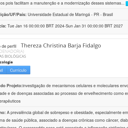
ados pois facilitam a manutenção e a modernização desses sistemas
...
uição/UF/País:
Universidade Estadual de Maringá - PR - Brasil
cia:
Tue Jan 16 00:00:00 BRT 2024-Sun Jan 31 00:00:00 BRT 2027
Thereza Christina Barja Fidalgo
DENADOR(A)
AS BIOLÓGICAS
cologia
il
Currículo
 do Projeto:
investigação de mecanismos celulares e moleculares envol
ade e de doenças associadas ao processo de envelhecimento como est
terapêuticos
mo:
A prevalência global de sobrepeso e obesidade, especialmente em
ma de saúde pública, associado a doenças crônicas como câncer, diab
rticulares. O excessodde peso está associado a inflamação sistêmica 