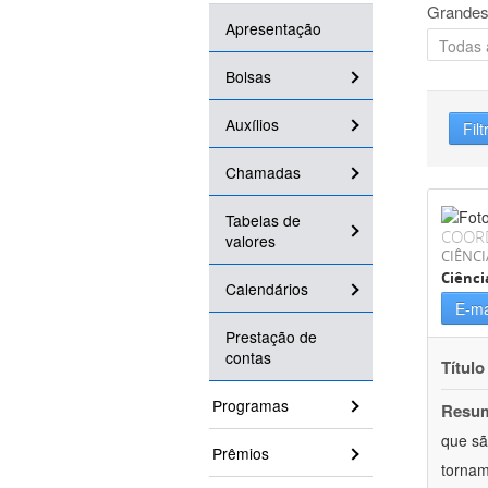
Grandes
Apresentação
Bolsas
Auxílios
Filt
Chamadas
Tabelas de
COOR
valores
CIÊNCI
Ciênc
Calendários
E-ma
Prestação de
contas
Título
Programas
Resu
que sã
Prêmios
tornam