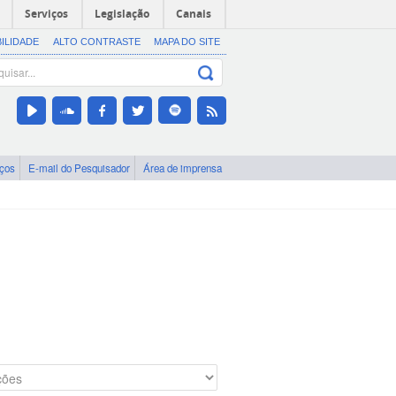
Serviços
Legislação
Canais
BILIDADE
ALTO CONTRASTE
MAPA DO SITE
iços
E-mail do Pesquisador
Área de imprensa