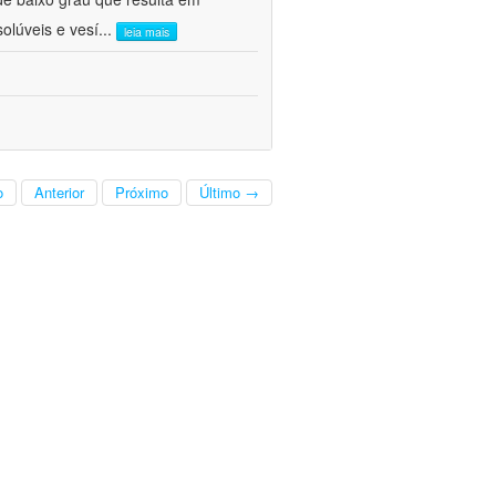
solúveis e vesí
...
leia mais
o
Anterior
Próximo
Último →