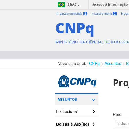
Acesso à informação
BRASIL
Ir para o conteúdo
1
Ir para o menu
2
Ir pa
CNPq
MINISTÉRIO DA CIÊNCIA, TECNOLOGI
Você está aqui:
CNPq
Assuntos
B
Pro
ASSUNTOS
Institucional
País
Bolsas e Auxílios