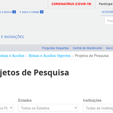
CORONAVÍRUS (COVID-19)
Participe
ra a busca
3
Ir para o rodapé
4
ACESSI
A E INOVAÇÕES
Perguntas frequentes
Central de Atendimento
Serv
olsas e Auxílios
Bolsas e Auxílios Vigentes
Projetos de Pesquisa
jetos de Pesquisa
Estados
Instituições