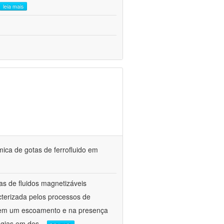
leia mais
mica de gotas de ferrofluido em
as de fluidos magnetizáveis
cterizada pelos processos de
as em um escoamento e na presença
ogias em des
...