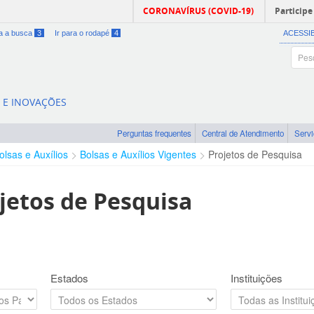
CORONAVÍRUS (COVID-19)
Participe
ra a busca
3
Ir para o rodapé
4
ACESSI
A E INOVAÇÕES
Perguntas frequentes
Central de Atendimento
Serv
olsas e Auxílios
Bolsas e Auxílios Vigentes
Projetos de Pesquisa
jetos de Pesquisa
Estados
Instituições