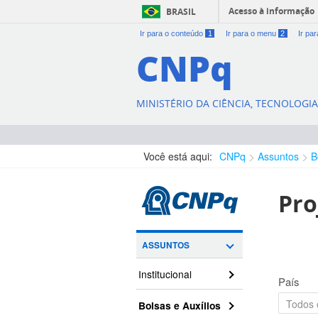
Acesso à informação
BRASIL
Ir para o conteúdo
1
Ir para o menu
2
Ir pa
CNPq
MINISTÉRIO DA CIÊNCIA, TECNOLOGI
Você está aqui:
CNPq
Assuntos
B
Pro
ASSUNTOS
Institucional
País
Bolsas e Auxílios