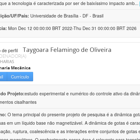
que a tecnologia é caracterizada por ser de baixíssimo impacto amb
...
uição/UF/País:
Universidade de Brasília - DF - Brasil
cia:
Mon Dec 12 00:00:00 BRT 2022-Thu Dec 31 00:00:00 BRT 2026
Taygoara Felamingo de Oliveira
DENADOR(A)
HARIAS
haria Mecânica
il
Currículo
 do Projeto:
estudo experimental e numérico do controle ativo da dinâ
entos cisalhantes
mo:
O tema principal do presente projeto de pesquisa é a dinâmica got
sas em um líquido base não magnetizável. A dinâmica de gotas é cara
ação, ruptura, coalescência e as interações entre conjuntos de got
pos magnéticos. O conhecimento nessa área é relevante para tecnol