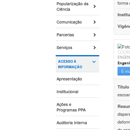
forma 
Popularização da
Ciência
Instit
Comunicação
Vigên
Parcerias
Serviços
COOR
ENGEN
ACESSO À
Engen
INFORMAÇÃO
E-ma
Apresentação
Título
Institucional
escoam
Ações e
Resu
Programas PPA
disper
deform
Auditoria Interna
de cam