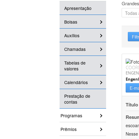
Grandes
Apresentação
Bolsas
Auxílios
Filt
Chamadas
Tabelas de
COOR
valores
ENGEN
Engenh
Calendários
E-ma
Prestação de
contas
Título
Programas
Resu
escoam
Prêmios
Nesse 