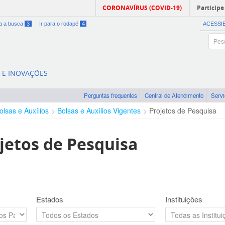
CORONAVÍRUS (COVID-19)
Participe
ra a busca
3
Ir para o rodapé
4
ACESSI
A E INOVAÇÕES
Perguntas frequentes
Central de Atendimento
Serv
olsas e Auxílios
Bolsas e Auxílios Vigentes
Projetos de Pesquisa
jetos de Pesquisa
Estados
Instituições