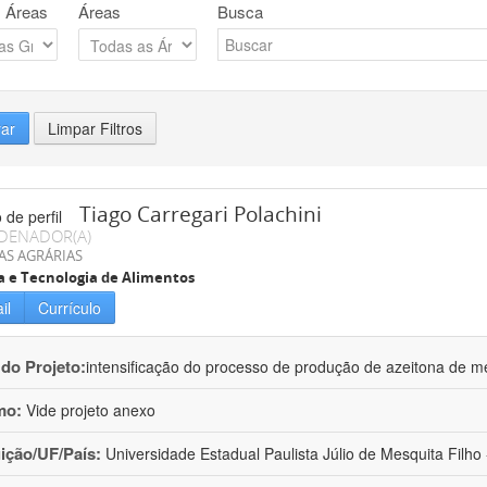
 Áreas
Áreas
Busca
rar
Limpar Filtros
Tiago Carregari Polachini
DENADOR(A)
AS AGRÁRIAS
a e Tecnologia de Alimentos
il
Currículo
 do Projeto:
intensificação do processo de produção de azeitona de me
mo:
Vide projeto anexo
uição/UF/País:
Universidade Estadual Paulista Júlio de Mesquita Filho -