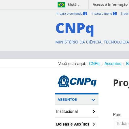
Acesso à informação
BRASIL
Ir para o conteúdo
1
Ir para o menu
2
Ir pa
CNPq
MINISTÉRIO DA CIÊNCIA, TECNOLOGI
Você está aqui:
CNPq
Assuntos
B
Pro
ASSUNTOS
Institucional
País
Bolsas e Auxílios