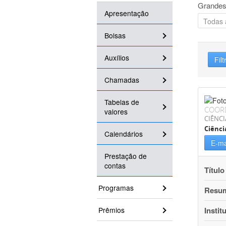
Grandes
Apresentação
Bolsas
Auxílios
Filt
Chamadas
Tabelas de
COOR
valores
CIÊNCI
Ciênci
Calendários
E-ma
Prestação de
contas
Título
Programas
Resu
Prêmios
Instit