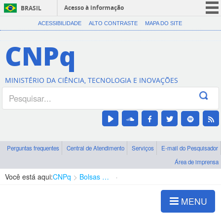
Acesso à informação
BRASIL
CORONAVÍRUS (COVID-19)
ACESSIBILIDADE
ALTO CONTRASTE
MAPA DO SITE
Participe
CNPq
Serviços
Legislação
MINISTÉRIO DA CIÊNCIA, TECNOLOGIA E INOVAÇÕES
Canais
Perguntas frequentes
Central de Atendimento
Serviços
E-mail do Pesquisador
Área de imprensa
Você está aqui:
CNPq
Bolsas e Auxílios Vigentes
Projetos de Pesquisa
MENU