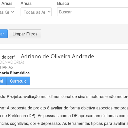
 Áreas
Áreas
Busca
rar
Limpar Filtros
Adriano de Oliveira Andrade
DENADOR(A)
HARIAS
haria Biomédica
il
Currículo
 do Projeto:
avaliação multidimensional de sinais motores e não moto
mo:
A proposta do projeto é avaliar de forma objetiva aspectos motor
 de Parkinson (DP). As pessoas com a DP apresentam sintomas como tr
ências cognitivas, dor e depressão. As ferramentas típicas para avaliar