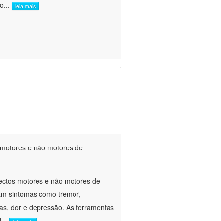
co
...
leia mais
s motores e não motores de
spectos motores e não motores de
am sintomas como tremor,
ivas, dor e depressão. As ferramentas
d
...