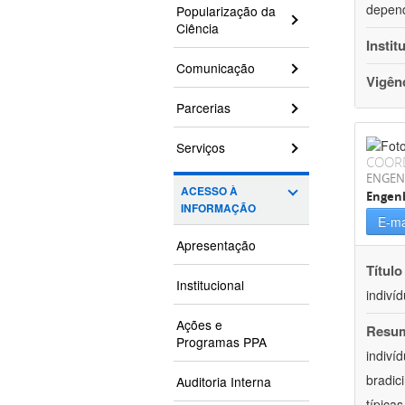
depend
Popularização da
Ciência
Instit
Comunicação
Vigên
Parcerias
Serviços
COOR
ENGEN
ACESSO À
Engen
INFORMAÇÃO
E-ma
Apresentação
Título
Institucional
indiví
Ações e
Resu
Programas PPA
indiví
bradic
Auditoria Interna
típica