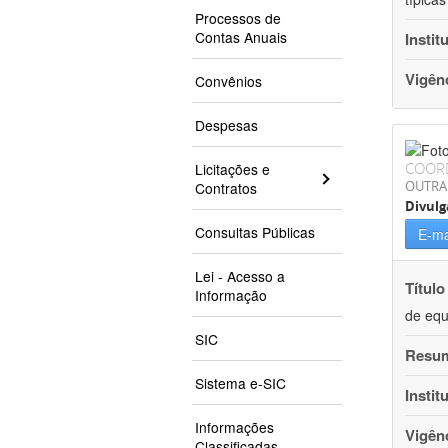
Processos de
Contas Anuais
Instit
Vigên
Convênios
Despesas
COOR
Licitações e
OUTRA
Contratos
Divulg
Consultas Públicas
E-ma
Lei - Acesso a
Título
Informação
de equ
SIC
Resu
Sistema e-SIC
Instit
Informações
Vigên
Classificadas