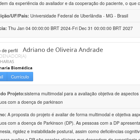
em da experiência do avaliador e da cooperação do paciente, o que 
uição/UF/País:
Universidade Federal de Uberlândia - MG - Brasil
cia:
Thu Jan 04 00:00:00 BRT 2024-Fri Dec 31 00:00:00 BRT 2027
Adriano de Oliveira Andrade
DENADOR(A)
HARIAS
haria Biomédica
il
Currículo
 do Projeto:
sistema multimodal para a avaliação objetiva de aspecto
duos com a doença de parkinson
mo:
A proposta do projeto é avaliar de forma multimodal e objetiva a
duos com a doença de Parkinson (DP). As pessoas com a DP apresent
inesia, rigidez e instabilidade postural, assim como deficiências cognit
s para avaliar a DP são escalas clínicas que dependem da experiência 