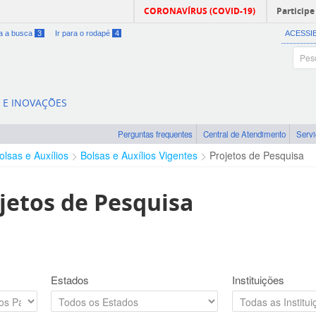
CORONAVÍRUS (COVID-19)
Participe
ra a busca
3
Ir para o rodapé
4
ACESSI
A E INOVAÇÕES
Perguntas frequentes
Central de Atendimento
Serv
olsas e Auxílios
Bolsas e Auxílios Vigentes
Projetos de Pesquisa
jetos de Pesquisa
Estados
Instituições