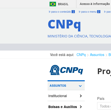
Acesso à informação
BRASIL
Ir para o conteúdo
1
Ir para o menu
2
Ir pa
CNPq
MINISTÉRIO DA CIÊNCIA, TECNOLOGI
Você está aqui:
CNPq
Assuntos
B
Pro
ASSUNTOS
Institucional
País
Bolsas e Auxílios