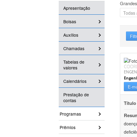
Grandes
Apresentação
Bolsas
Auxílios
Filt
Chamadas
Tabelas de
COOR
valores
ENGEN
Engen
Calendários
E-ma
Prestação de
contas
Título
Programas
Resu
doença
Prêmios
defici