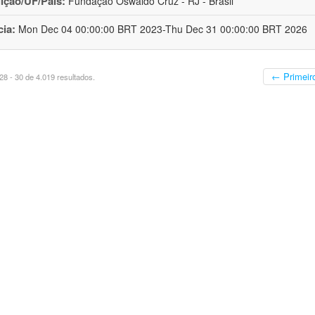
uição/UF/País:
Fundação Oswaldo Cruz - RJ - Brasil
cia:
Mon Dec 04 00:00:00 BRT 2023-Thu Dec 31 00:00:00 BRT 2026
← Primeir
8 - 30 de 4.019 resultados.