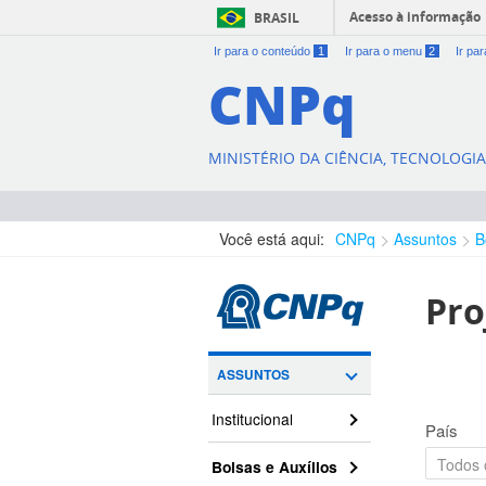
Acesso à informação
BRASIL
Ir para o conteúdo
1
Ir para o menu
2
Ir pa
CNPq
MINISTÉRIO DA CIÊNCIA, TECNOLOGI
Você está aqui:
CNPq
Assuntos
B
Pro
ASSUNTOS
Institucional
País
Bolsas e Auxílios