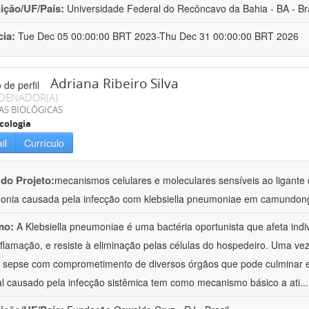
uição/UF/País:
Universidade Federal do Recôncavo da Bahia - BA - Bra
cia:
Tue Dec 05 00:00:00 BRT 2023-Thu Dec 31 00:00:00 BRT 2026
Adriana Ribeiro Silva
DENADOR(A)
AS BIOLÓGICAS
cologia
il
Currículo
 do Projeto:
mecanismos celulares e moleculares sensíveis ao ligante 
nia causada pela infecção com klebsiella pneumoniae em camundon
mo:
A Klebsiella pneumoniae é uma bactéria oportunista que afeta in
nflamação, e resiste à eliminação pelas células do hospedeiro. Uma ve
à sepse com comprometimento de diversos órgãos que pode culminar 
al causado pela infecção sistêmica tem como mecanismo básico a ati
..