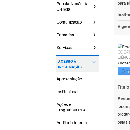
para i
Popularização da
Ciência
Instit
Comunicação
Vigên
Parcerias
Serviços
COOR
CIÊNCI
ACESSO À
Zoote
INFORMAÇÃO
E-ma
Apresentação
Título
Institucional
Resu
Ações e
foram 
Programas PPA
produt
baias 
Auditoria Interna