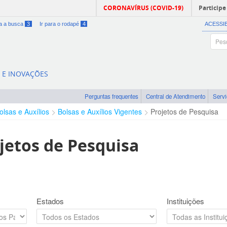
CORONAVÍRUS (COVID-19)
Participe
ra a busca
3
Ir para o rodapé
4
ACESSI
A E INOVAÇÕES
Perguntas frequentes
Central de Atendimento
Serv
olsas e Auxílios
Bolsas e Auxílios Vigentes
Projetos de Pesquisa
jetos de Pesquisa
Estados
Instituições