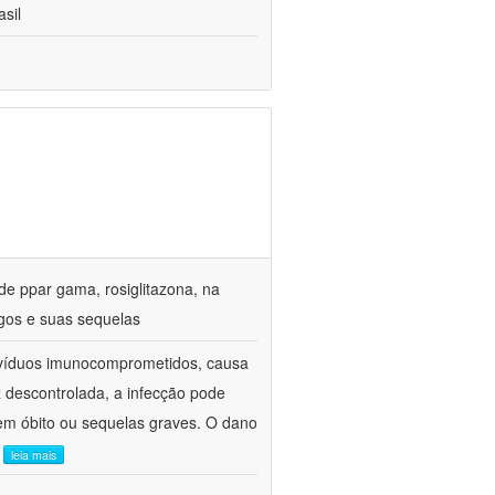
sil
de ppar gama, rosiglitazona, na
gos e suas sequelas
divíduos imunocomprometidos, causa
z descontrolada, a infecção pode
em óbito ou sequelas graves. O dano
.
leia mais