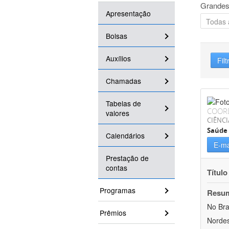
Grandes
Apresentação
Bolsas
Auxílios
Filt
Chamadas
Tabelas de
COOR
valores
CIÊNCI
Saúde 
Calendários
E-ma
Prestação de
contas
Título
Programas
Resu
No Bra
Prêmios
Nordes