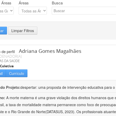
 Áreas
Áreas
Busca
rar
Limpar Filtros
Adriana Gomes Magalhães
DENADOR(A)
AS DA SAÚDE
Coletiva
il
Currículo
 do Projeto:
despertar: uma proposta de intervenção educativa para o 
mo:
A morte materna é uma grave violação dos direitos humanos que e
sil, a taxa de mortalidade materna permanece como foco de preocup
te e o Rio Grande do Norte(DATASUS, 2023). Os profissionais atuant