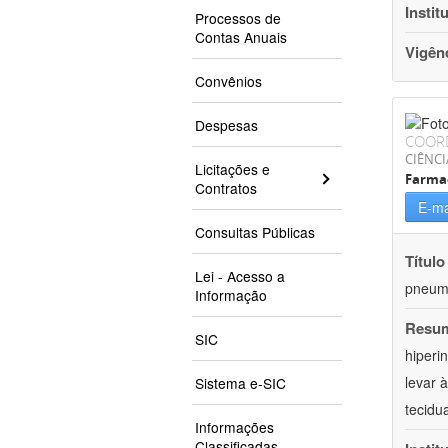
Instit
Processos de
Contas Anuais
Vigên
Convênios
Despesas
COOR
CIÊNCI
Licitações e
Farma
Contratos
E-ma
Consultas Públicas
Título
Lei - Acesso a
pneumo
Informação
Resu
SIC
hiperi
levar 
Sistema e-SIC
tecidu
Informações
Classificadas