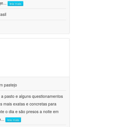
ge
...
leia mais
asil
m pastejo
 a pasto e alguns questionamentos
as mais exatas e concretas para
te o dia e são presos a noite em
o
...
leia mais