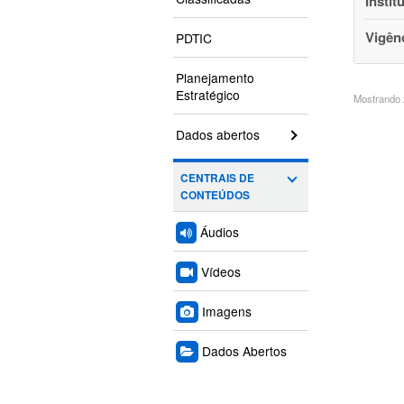
Instit
Vigên
PDTIC
Planejamento
Estratégico
Mostrando 2
Dados abertos
CENTRAIS DE
CONTEÚDOS
Áudios
Vídeos
Imagens
Dados Abertos