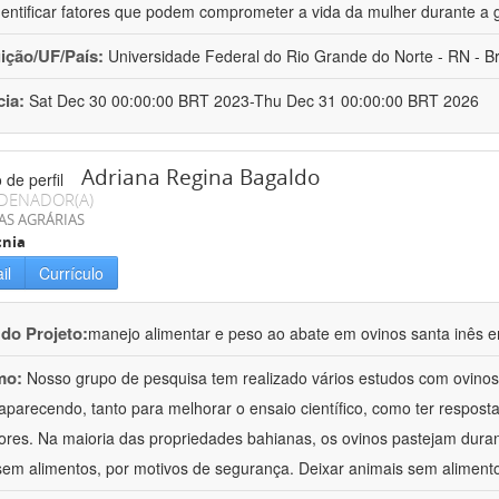
dentificar fatores que podem comprometer a vida da mulher durante a 
uição/UF/País:
Universidade Federal do Rio Grande do Norte - RN - Br
cia:
Sat Dec 30 00:00:00 BRT 2023-Thu Dec 31 00:00:00 BRT 2026
Adriana Regina Bagaldo
DENADOR(A)
AS AGRÁRIAS
cnia
il
Currículo
 do Projeto:
manejo alimentar e peso ao abate em ovinos santa inês e
mo:
Nosso grupo de pesquisa tem realizado vários estudos com ovinos
aparecendo, tanto para melhorar o ensaio científico, como ter respost
ores. Na maioria das propriedades bahianas, os ovinos pastejam duran
sem alimentos, por motivos de segurança. Deixar animais sem aliment