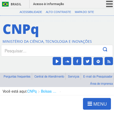
Acesso à informação
BRASIL
CORONAVÍRUS (COVID-19)
ACESSIBILIDADE
ALTO CONTRASTE
MAPA DO SITE
Participe
CNPq
Serviços
Legislação
MINISTÉRIO DA CIÊNCIA, TECNOLOGIA E INOVAÇÕES
Canais
Perguntas frequentes
Central de Atendimento
Serviços
E-mail do Pesquisador
Área de imprensa
Você está aqui:
CNPq
Bolsas e Auxílios Vigentes
Projetos de Pesquisa
MENU