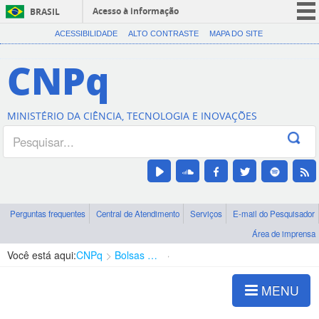
Acesso à informação
BRASIL
CORONAVÍRUS (COVID-19)
ACESSIBILIDADE
ALTO CONTRASTE
MAPA DO SITE
Participe
CNPq
Serviços
Legislação
MINISTÉRIO DA CIÊNCIA, TECNOLOGIA E INOVAÇÕES
Canais
Perguntas frequentes
Central de Atendimento
Serviços
E-mail do Pesquisador
Área de imprensa
Você está aqui:
CNPq
Bolsas e Auxílios Vigentes
Projetos de Pesquisa
MENU