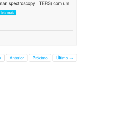
Raman spectroscopy - TERS) com um
leia mais
o
Anterior
Próximo
Último →