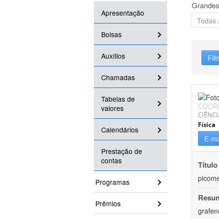
Grandes
Apresentação
Bolsas
Auxílios
Filt
Chamadas
Tabelas de
COOR
valores
CIÊNCI
Física
Calendários
E-ma
Prestação de
contas
Título
picome
Programas
Resu
Prêmios
grafen