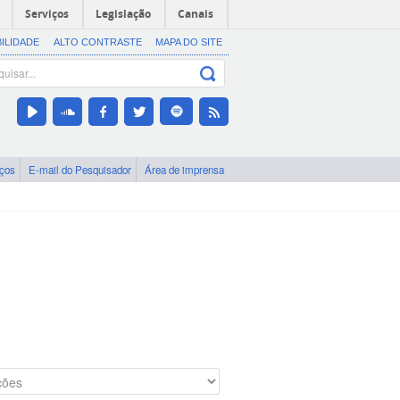
Serviços
Legislação
Canais
BILIDADE
ALTO CONTRASTE
MAPA DO SITE
iços
E-mail do Pesquisador
Área de imprensa