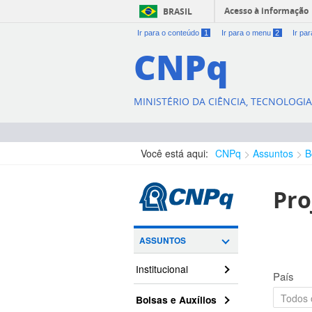
Acesso à informação
BRASIL
Ir para o conteúdo
1
Ir para o menu
2
Ir pa
CNPq
MINISTÉRIO DA CIÊNCIA, TECNOLOGI
Você está aqui:
CNPq
Assuntos
B
Pro
ASSUNTOS
Institucional
País
Bolsas e Auxílios