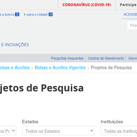
CORONAVÍRUS (COVID-19)
Participe
ra a busca
3
Ir para o rodapé
4
ACESSI
A E INOVAÇÕES
Perguntas frequentes
Central de Atendimento
Serv
olsas e Auxílios
Bolsas e Auxílios Vigentes
Projetos de Pesquisa
jetos de Pesquisa
Estados
Instituições