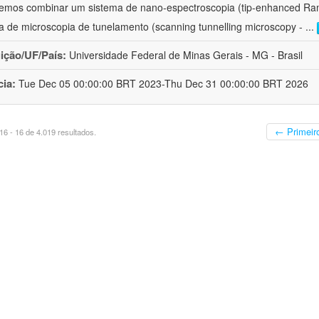
iremos combinar um sistema de nano-espectroscopia (tip-enhanced 
a de microscopia de tunelamento (scanning tunnelling microscopy -
...
uição/UF/País:
Universidade Federal de Minas Gerais - MG - Brasil
cia:
Tue Dec 05 00:00:00 BRT 2023-Thu Dec 31 00:00:00 BRT 2026
← Primeir
6 - 16 de 4.019 resultados.