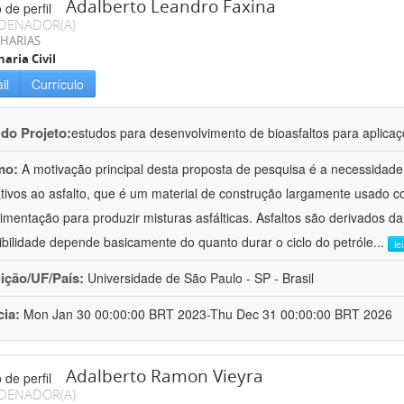
Adalberto Leandro Faxina
DENADOR(A)
HARIAS
aria Civil
il
Currículo
 do Projeto:
estudos para desenvolvimento de bioasfaltos para aplic
mo:
A motivação principal desta proposta de pesquisa é a necessidade
ativos ao asfalto, que é um material de construção largamente usado 
imentação para produzir misturas asfálticas. Asfaltos são derivados da
ibilidade depende basicamente do quanto durar o ciclo do petróle
...
le
uição/UF/País:
Universidade de São Paulo - SP - Brasil
cia:
Mon Jan 30 00:00:00 BRT 2023-Thu Dec 31 00:00:00 BRT 2026
Adalberto Ramon Vieyra
DENADOR(A)