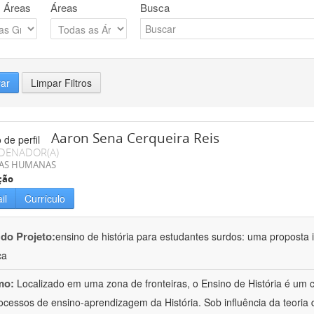
 Áreas
Áreas
Busca
rar
Limpar Filtros
Aaron Sena Cerqueira Reis
DENADOR(A)
IAS HUMANAS
ção
il
Currículo
 do Projeto:
ensino de história para estudantes surdos: uma proposta i
ca
mo:
Localizado em uma zona de fronteiras, o Ensino de História é um
ocessos de ensino-aprendizagem da História. Sob influência da teoria d