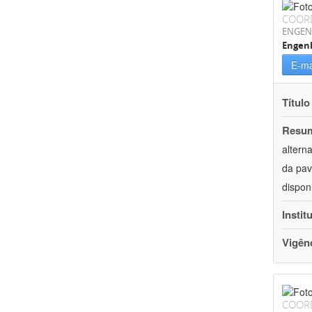
COOR
ENGEN
Engenh
E-ma
Título
Resu
altern
da pav
dispon
Instit
Vigên
COOR