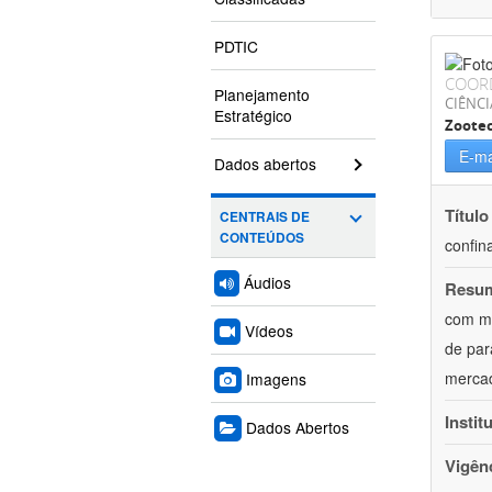
PDTIC
COOR
Planejamento
CIÊNCI
Estratégico
Zoote
E-ma
Dados abertos
Título
CENTRAIS DE
CONTEÚDOS
confin
Áudios
Resu
com mú
Vídeos
de par
mercad
Imagens
Instit
Dados Abertos
Vigên