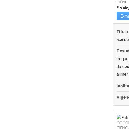
CIÊNCI
Fisiolo
E-ma
Título
acelul
Resu
freque
da des
alimen
Instit
Vigên
COOR
CIÊNCI