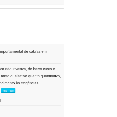
o comportamental de cabras em
ca não invasiva, de baixo custo e
tanto qualitativo quanto quantitativo,
ndimento às exigências
.
leia mais
l