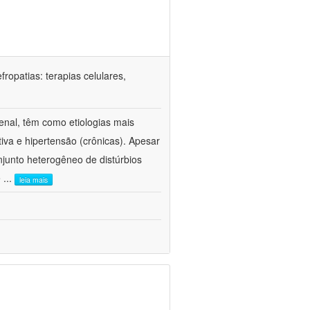
ropatias: terapias celulares,
enal, têm como etiologias mais
iva e hipertensão (crônicas). Apesar
junto heterogêneo de distúrbios
e
...
leia mais