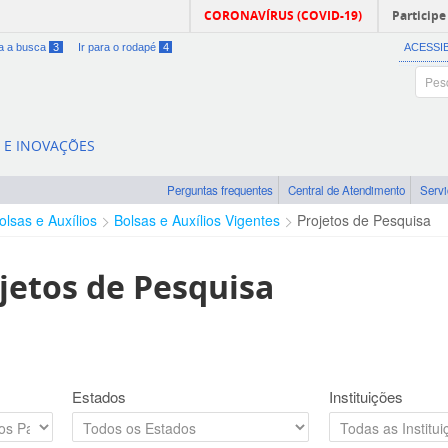
CORONAVÍRUS (COVID-19)
Participe
ra a busca
3
Ir para o rodapé
4
ACESSI
A E INOVAÇÕES
Perguntas frequentes
Central de Atendimento
Serv
olsas e Auxílios
Bolsas e Auxílios Vigentes
Projetos de Pesquisa
jetos de Pesquisa
Estados
Instituições