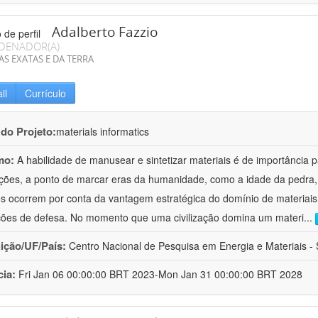
Adalberto Fazzio
DENADOR(A)
AS EXATAS E DA TERRA
il
Currículo
 do Projeto:
materials informatics
mo:
A habilidade de manusear e sintetizar materiais é de importância 
zações, a ponto de marcar eras da humanidade, como a idade da pedra, 
es ocorrem por conta da vantagem estratégica do domínio de materiais,
ções de defesa. No momento que uma civilização domina um materi
...
uição/UF/País:
Centro Nacional de Pesquisa em Energia e Materiais - S
cia:
Fri Jan 06 00:00:00 BRT 2023-Mon Jan 31 00:00:00 BRT 2028