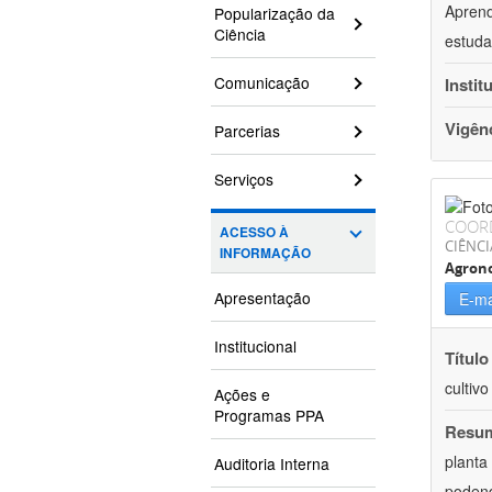
Aprend
Popularização da
Ciência
estuda
Comunicação
Instit
Vigên
Parcerias
Serviços
COOR
ACESSO À
CIÊNCI
INFORMAÇÃO
Agron
Apresentação
E-ma
Institucional
Título
cultiv
Ações e
Programas PPA
Resu
planta
Auditoria Interna
podend