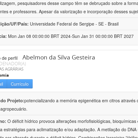
izagem, pesquisadores desse campo têm se debruçado sobre a formaç
ntes e professores. Apesar da valorização e incorporação desses sujei
uição/UF/País:
Universidade Federal de Sergipe - SE - Brasil
cia:
Mon Jan 08 00:00:00 BRT 2024-Sun Jan 31 00:00:00 BRT 2027
Abelmon da Silva Gesteira
DENADOR(A)
AS AGRÁRIAS
omia
il
Currículo
 do Projeto:
potencializando a memória epigenética em citros através d
o agropecuário.
mo:
O déficit hídrico provoca alterações morfofisiológicas, bioquímica
 a estratégias para aclimatização e/ou adaptação. A metilação do DNA 
o ser alterada durante o déficit hídrico. Combinações laranjeira 'Valên