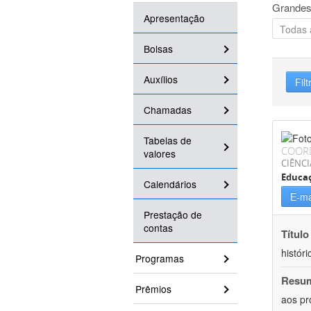
Grandes
Apresentação
Bolsas
Auxílios
Filt
Chamadas
Tabelas de
COOR
valores
CIÊNC
Educa
Calendários
E-ma
Prestação de
contas
Título
históri
Programas
Resu
Prêmios
aos pr