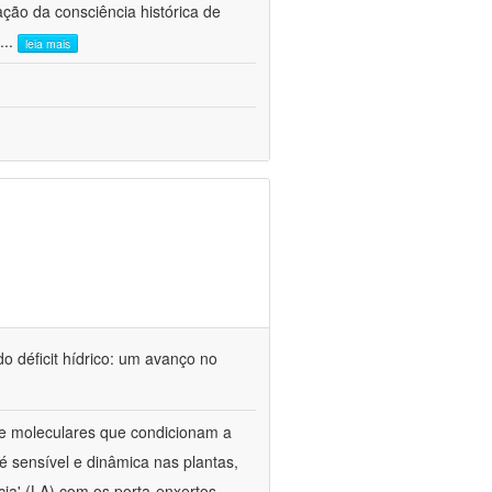
ão da consciência histórica de
...
leia mais
o déficit hídrico: um avanço no
s e moleculares que condicionam a
é sensível e dinâmica nas plantas,
cia' (LA) com os porta-enxertos