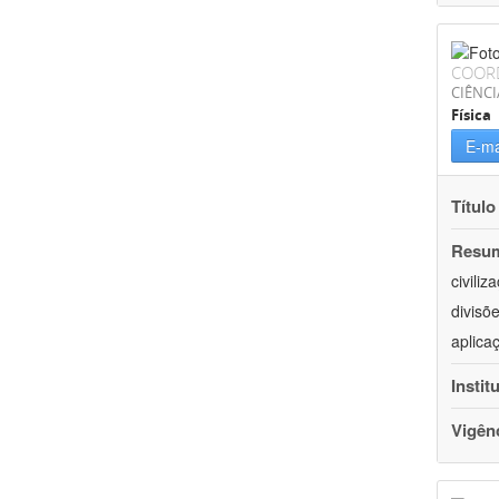
COOR
CIÊNCI
Física
E-ma
Título
Resu
civili
divisõ
aplica
Instit
Vigên