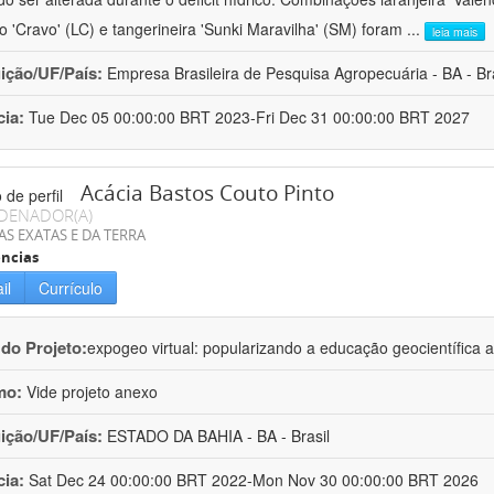
ro 'Cravo' (LC) e tangerineira 'Sunki Maravilha' (SM) foram
...
leia mais
uição/UF/País:
Empresa Brasileira de Pesquisa Agropecuária - BA - Bra
cia:
Tue Dec 05 00:00:00 BRT 2023-Fri Dec 31 00:00:00 BRT 2027
Acácia Bastos Couto Pinto
DENADOR(A)
AS EXATAS E DA TERRA
ncias
il
Currículo
 do Projeto:
expogeo virtual: popularizando a educação geocientífica a
mo:
Vide projeto anexo
uição/UF/País:
ESTADO DA BAHIA - BA - Brasil
cia:
Sat Dec 24 00:00:00 BRT 2022-Mon Nov 30 00:00:00 BRT 2026