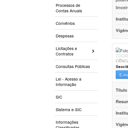
Processos de
limoei
Contas Anuais
Instit
Convênios
Vigên
Despesas
Licitações e
Contratos
COOR
CIÊNCI
Consultas Públicas
Geociê
E-ma
Lei - Acesso a
Informação
Título
SIC
Resu
Sistema e-SIC
Instit
Informações
Vigên
Classificadas