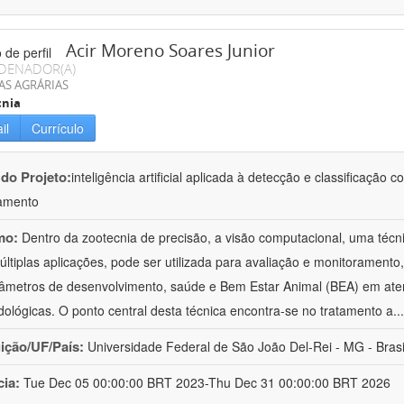
Acir Moreno Soares Junior
DENADOR(A)
AS AGRÁRIAS
cnia
il
Currículo
 do Projeto:
inteligência artificial aplicada à detecção e classificaçã
amento
mo:
Dentro da zootecnia de precisão, a visão computacional, uma técni
ltiplas aplicações, pode ser utilizada para avaliação e monitoramento, 
âmetros de desenvolvimento, saúde e Bem Estar Animal (BEA) em ate
ológicas. O ponto central desta técnica encontra-se no tratamento a
..
uição/UF/País:
Universidade Federal de São João Del-Rei - MG - Brasi
cia:
Tue Dec 05 00:00:00 BRT 2023-Thu Dec 31 00:00:00 BRT 2026