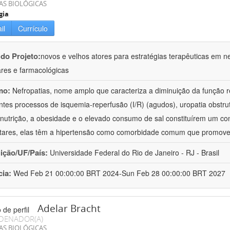
AS BIOLÓGICAS
gia
il
Currículo
 do Projeto:
novos e velhos atores para estratégias terapêuticas em nef
ares e farmacológicas
mo:
Nefropatias, nome amplo que caracteriza a diminuição da função r
ntes processos de isquemia-reperfusão (I/R) (agudos), uropatia obstrut
nutrição, a obesidade e o elevado consumo de sal constituírem um con
tares, elas têm a hipertensão como comorbidade comum que promov
uição/UF/País:
Universidade Federal do Rio de Janeiro - RJ - Brasil
cia:
Wed Feb 21 00:00:00 BRT 2024-Sun Feb 28 00:00:00 BRT 2027
Adelar Bracht
DENADOR(A)
AS BIOLÓGICAS