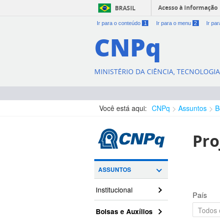
Acesso à informação
BRASIL
Ir para o conteúdo
1
Ir para o menu
2
Ir pa
CNPq
MINISTÉRIO DA CIÊNCIA, TECNOLOGI
Você está aqui:
CNPq
Assuntos
B
Pro
ASSUNTOS
Institucional
País
Bolsas e Auxílios