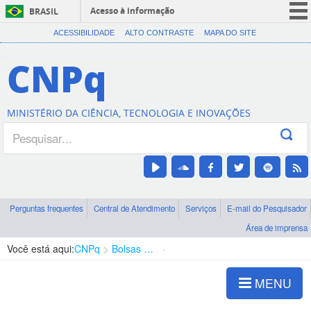
Acesso à informação
BRASIL
CORONAVÍRUS (COVID-19)
ACESSIBILIDADE
ALTO CONTRASTE
MAPA DO SITE
Participe
CNPq
Serviços
Legislação
MINISTÉRIO DA CIÊNCIA, TECNOLOGIA E INOVAÇÕES
Canais
Perguntas frequentes
Central de Atendimento
Serviços
E-mail do Pesquisador
Área de imprensa
Você está aqui:
CNPq
Bolsas e Auxílios Vigentes
Projetos de Pesquisa
MENU